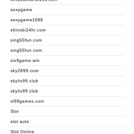
sexygame
sexygame1688
shinobi24hr.com
sing55fun.com
sing55fun.com
six9game.win
sky2899.com
skylix99.club
skylix99.club
sl99games.com
Slot
slot auto
Slot Online