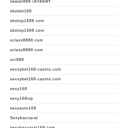
sawan888 เครดิตฟรี
sbobet168
sbotop1688.com
sbotop1688.com
sclass8888.com
sclass8888.com
scr888
sexxybet168-casino.com
sexxybet168-casino.com
sexy168
sexy168vip
sexyauto168
Sexybaccarat
sexybaccarat168.com