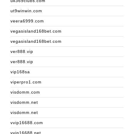
uk369clubs.com
ut9winwin.com
veera6999.com
vegasisland168bet.com
vegasisland168bet.com
ver888.vip
ver888.vip
vip168sa
viperpro1.com
visdomm.com
visdomm.net
visdomm.net
vvip16688.com
vvip16688.net