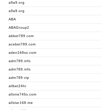
a9a9.org
a9a9.org
ABA
ABAGroup2
abbet789.com
acebet789.com
aden168ss.com
adm789.info
adm789.info
adm789.vip
allbet24hr
allone745s.com
allstar168.me