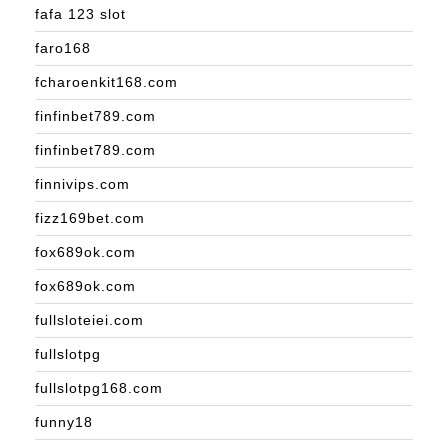
fafa 123 slot
faro168
fcharoenkit168.com
finfinbet789.com
finfinbet789.com
finnivips.com
fizz169bet.com
fox689ok.com
fox689ok.com
fullsloteiei.com
fullslotpg
fullslotpg168.com
funny18