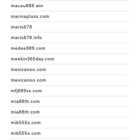
macau888.win
marinapluss.com
mario678
mario678.info
medee989.com
meekin365day.com
mexicanoo.com
mexicanoo.com
mfj889xx.com
mia88th.com
mia88th.com
mib555s.com
mib555s.com