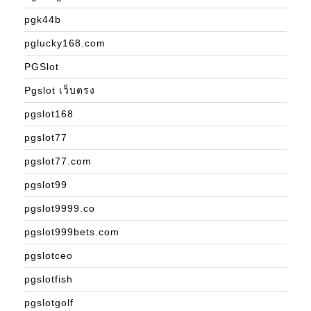
pgk44b
pglucky168.com
PGSlot
Pgslot เว็บตรง
pgslot168
pgslot77
pgslot77.com
pgslot99
pgslot9999.co
pgslot999bets.com
pgslotceo
pgslotfish
pgslotgolf