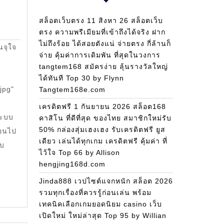
สล็อตเว็บตรง 11 สิงหา 26 สล็อตเว็บ
ตรง ความพรีเมียมที่เข้าถึงได้จริง ฝาก
ไม่ถึงร้อย ได้สอยตังแน่ จ่ายตรง กี่ล้านก็
นจุใจ
จ่าย คุ้มค่าการเดิมพัน ที่สุดในวงการ
tangtem168 สมัครง่าย ลุ้นรางวัลใหญ่
ได้ทันที Top 30 by Flynn
jpg"
Tangtem168e.com
เครดิตฟรี 1 กันยายน 2026 สล็อต168
ระบบ
คาสิโน ที่ดีที่สุด ของไทย สมาชิกใหม่รับ
50% กล่องสุ่มเฮงเฮง รับเครดิตฟรี ยูส
้อนไป
เดียว เล่นได้ทุกเกม เครดิตฟรี คุ้มค่า ที่
ับ
ไว้ใจ Top 66 by Allison
hengjing168d.com
Jinda888 เวปไซต์แจกหนัก สล็อต 2026
รวมทุกเรื่องที่ควรรู้ก่อนเล่น พร้อม
เทคนิคเลือกเกมยอดนิยม casino เว็บ
เปิดใหม่ ใหม่ล่าสุด Top 95 by Willian