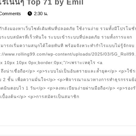
betflixtikto
ไรเน้นๆ Top 71 by Emil
เครดิต
 Comments
2:30 น.
ฟรี
5
ลังมองหาเว็บไซต์เดิมพันที่ปลอดภัย ใช้งานง่าย รวมทั้งมีโปรโมชั่
June
วยระบบสมัครที่เร็วทันใจ ระบบเข้าระบบที่ปลอดภัย รวมทั้งการแจก
betflixtikto
คุณสามารถเริ่มความสนุกได้โดยทันที พร้อมจังหวะทำกำไรแบบไม่รู้จักจบ
s://www.rolling99.com/wp-content/uploads/2025/03/5G_Roll99.
เข้า
px 10px 10px 0px;border:0px;"/>เพราะเหตุไร <a
สู่
/a> ถึงน่าเชื่อถือ</p> <p>ระบบไม่เป็นอันตรายและล้ำยุค</p> <p>ใช้
ระบบ
บ 2 ชั้น เพื่อความมั่นใจ</p> <p>พิจารณาแนวทางการทำธุรกรรมย
เว็บ
อดมินตอบไว 1 วัน</p> <p>ลงทะเบียนง่ายผ่านมือถือ</p> <p>รองร
เดียว
บื้องต้น</p> <p>การสมัครเป็นสมาชิก
เอา
อยู่
รอง
รับ