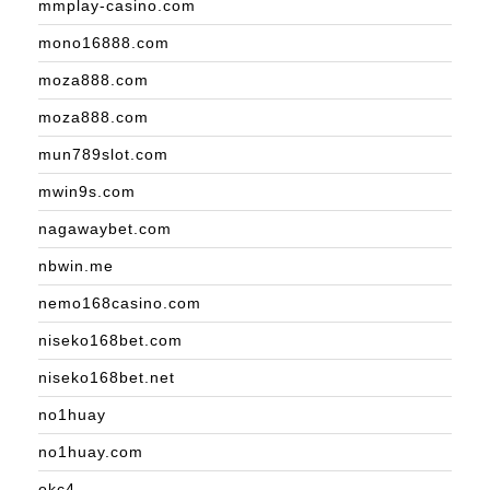
mmplay-casino.com
mono16888.com
moza888.com
moza888.com
mun789slot.com
mwin9s.com
nagawaybet.com
nbwin.me
nemo168casino.com
niseko168bet.com
niseko168bet.net
no1huay
no1huay.com
okc4