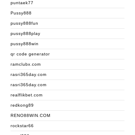
puntaek77
Pussy888
pussy888fun
pussy888play
pussy888win
qr code generator
ramclubx.com
rasri365day.com
rasri365day.com
realflikbet.com
redkong89
RENO88WIN.COM
rockstar66