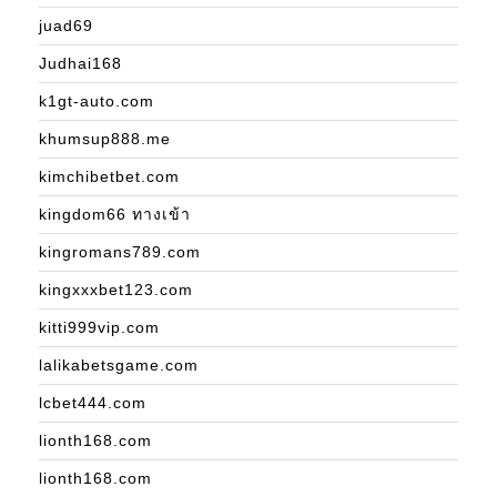
juad69
Judhai168
k1gt-auto.com
khumsup888.me
kimchibetbet.com
kingdom66 ทางเข้า
kingromans789.com
kingxxxbet123.com
kitti999vip.com
lalikabetsgame.com
lcbet444.com
lionth168.com
lionth168.com