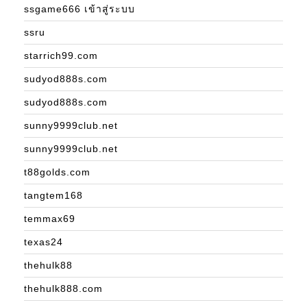
ssgame666 เข้าสู่ระบบ
ssru
starrich99.com
sudyod888s.com
sudyod888s.com
sunny9999club.net
sunny9999club.net
t88golds.com
tangtem168
temmax69
texas24
thehulk88
thehulk888.com