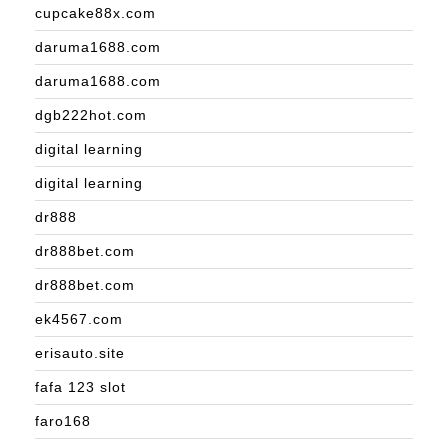
cupcake88x.com
daruma1688.com
daruma1688.com
dgb222hot.com
digital learning
digital learning
dr888
dr888bet.com
dr888bet.com
ek4567.com
erisauto.site
fafa 123 slot
faro168