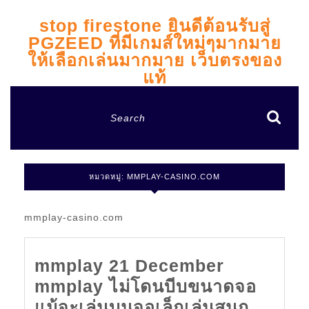
Skip
stop firestone ยินดีต้อนรับสู่
to
PGZEED ที่มีเกมส์ใหม่ๆมากมาย
content
ให้เลือกเล่นมากมาย เว็บตรงของ
แท้
Search
for:
หมวดหมู่:
MMPLAY-CASINO.COM
mmplay-casino.com
mmplay 21 December
mmplay ไม่โดนบีบขนาดจอ
แม้จะเล่นบนจอเล็กเล่นสนุก