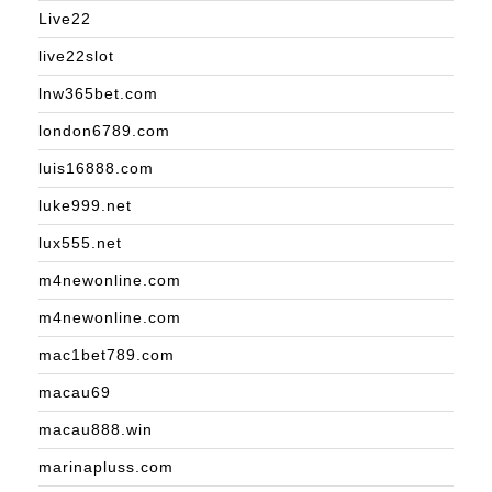
Live22
live22slot
lnw365bet.com
london6789.com
luis16888.com
luke999.net
lux555.net
m4newonline.com
m4newonline.com
mac1bet789.com
macau69
macau888.win
marinapluss.com