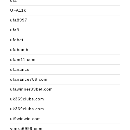
ufa
UFA11k
ufa8997
ufa9
ufabet
ufabomb
ufam11.com
ufanance
ufanance789.com
ufawinner99bet.com
uk369clubs.com
uk369clubs.com
ut9winwin.com
veera6999.com