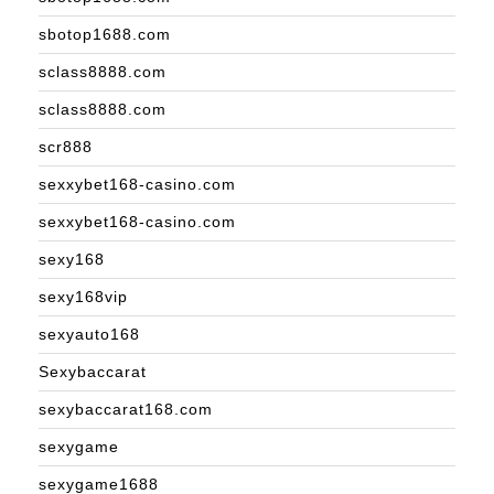
sbotop1688.com
sclass8888.com
sclass8888.com
scr888
sexxybet168-casino.com
sexxybet168-casino.com
sexy168
sexy168vip
sexyauto168
Sexybaccarat
sexybaccarat168.com
sexygame
sexygame1688