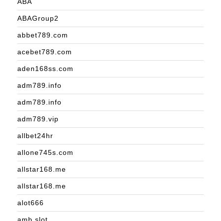
ABA
ABAGroup2
abbet789.com
acebet789.com
aden168ss.com
adm789.info
adm789.info
adm789.vip
allbet24hr
allone745s.com
allstar168.me
allstar168.me
alot666
amb slot