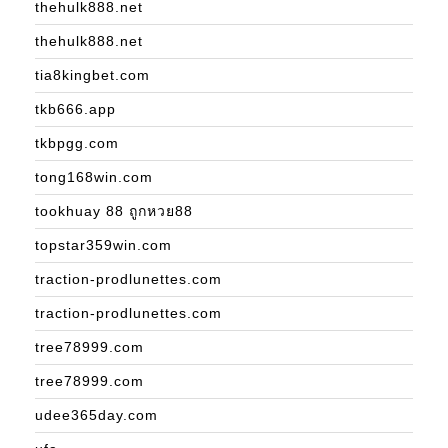
thehulk888.net
thehulk888.net
tia8kingbet.com
tkb666.app
tkbpgg.com
tong168win.com
tookhuay 88 ถูกหวย88
topstar359win.com
traction-prodlunettes.com
traction-prodlunettes.com
tree78999.com
tree78999.com
udee365day.com