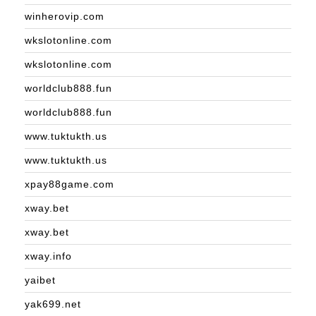
winherovip.com
wkslotonline.com
wkslotonline.com
worldclub888.fun
worldclub888.fun
www.tuktukth.us
www.tuktukth.us
xpay88game.com
xway.bet
xway.bet
xway.info
yaibet
yak699.net