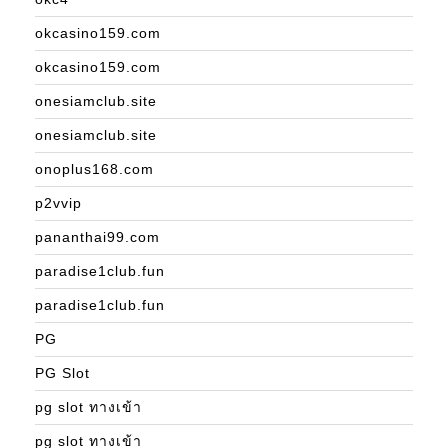
okcasino159.com
okcasino159.com
onesiamclub.site
onesiamclub.site
onoplus168.com
p2vvip
pananthai99.com
paradise1club.fun
paradise1club.fun
PG
PG Slot
pg slot ทางเข้า
pg slot ทางเข้า