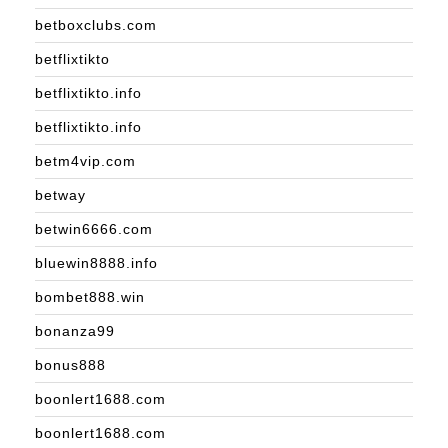
betboxclubs.com
betflixtikto
betflixtikto.info
betflixtikto.info
betm4vip.com
betway
betwin6666.com
bluewin8888.info
bombet888.win
bonanza99
bonus888
boonlert1688.com
boonlert1688.com