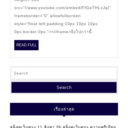
เล็ก
src="//www.youtube.com/embed/FfGeTHLzJqI"
เล่น
frameborder="0" allowfullscreen
สนุก
style="float:left;padding:10px 10px 10px
0px;border:0px;"></iframe>ยิ่งไปกว่านี้
เหมือน
ใน
READ
READ FULL
คา
FULL
สิโน
Top
Search
45
for:
by
Emanuel
เรื่องล่าสุด
สล็อตเว็บตรง 11 สิงหา 26 สล็อตเว็บตรง ความพรีเมียม