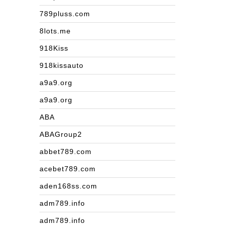
789pluss.com
8lots.me
918Kiss
918kissauto
a9a9.org
a9a9.org
ABA
ABAGroup2
abbet789.com
acebet789.com
aden168ss.com
adm789.info
adm789.info