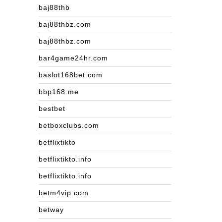
baj88thb
baj88thbz.com
baj88thbz.com
bar4game24hr.com
baslot168bet.com
bbp168.me
bestbet
betboxclubs.com
betflixtikto
betflixtikto.info
betflixtikto.info
betm4vip.com
betway