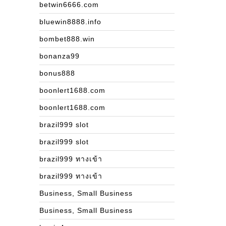
betwin6666.com
bluewin8888.info
bombet888.win
bonanza99
bonus888
boonlert1688.com
boonlert1688.com
brazil999 slot
brazil999 slot
brazil999 ทางเข้า
brazil999 ทางเข้า
Business, Small Business
Business, Small Business