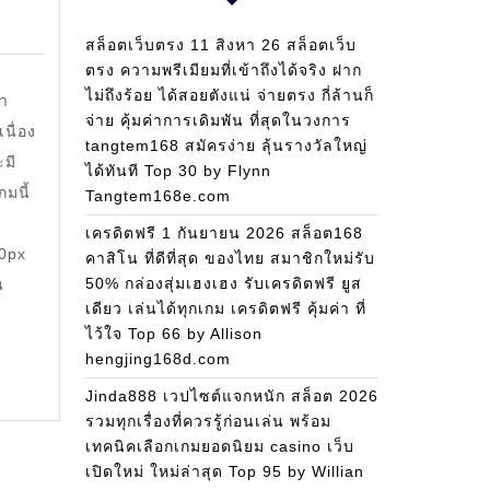
สล็อตเว็บตรง 11 สิงหา 26 สล็อตเว็บ
ตรง ความพรีเมียมที่เข้าถึงได้จริง ฝาก
ไม่ถึงร้อย ได้สอยตังแน่ จ่ายตรง กี่ล้านก็
า
จ่าย คุ้มค่าการเดิมพัน ที่สุดในวงการ
นื่อง
tangtem168 สมัครง่าย ลุ้นรางวัลใหญ่
ะมี
ได้ทันที Top 30 by Flynn
มนี้
88
Tangtem168e.com
เครดิตฟรี 1 กันยายน 2026 สล็อต168
10px
คาสิโน ที่ดีที่สุด ของไทย สมาชิกใหม่รับ
50% กล่องสุ่มเฮงเฮง รับเครดิตฟรี ยูส
น
เดียว เล่นได้ทุกเกม เครดิตฟรี คุ้มค่า ที่
ไว้ใจ Top 66 by Allison
hengjing168d.com
Jinda888 เวปไซต์แจกหนัก สล็อต 2026
รวมทุกเรื่องที่ควรรู้ก่อนเล่น พร้อม
เทคนิคเลือกเกมยอดนิยม casino เว็บ
เปิดใหม่ ใหม่ล่าสุด Top 95 by Willian