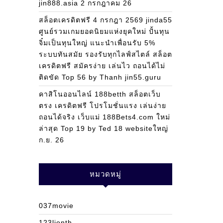
jin888.asia 2 กรกฎาคม 26
สล็อตเครดิตฟรี 4 กรกฎา 2569 jinda55
ศูนย์รวมเกมยอดนิยมแห่งยุคใหม่ ปั้นทุน
จิ๋มเป็นทุนใหญ่ แนะนำเพื่อนรับ 5%
ระบบทันสมัย รองรับทุกไลฟ์สไตล์ สล็อต
เครดิตฟรี สมัครง่าย เล่นไว ถอนได้ไม่
ติดขัด Top 56 by Thanh jin55.guru
คาสิโนออนไลน์ 188betth สล็อตเว็บ
ตรง เครดิตฟรี โปรโมชั่นแรง เล่นง่าย
ถอนได้จริง เว็บแม่ 188Bets4.com ใหม่
ล่าสุด Top 19 by Ted 18 websiteใหญ่
ก.ย. 26
หมวดหมู่
037movie
123lionth