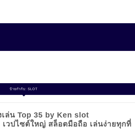
ป้ายกำกับ:
SLOT
องเล่น Top 35 by Ken slot
ปไซต์ใหญ่ สล็อตมือถือ เล่นง่ายทุกที่