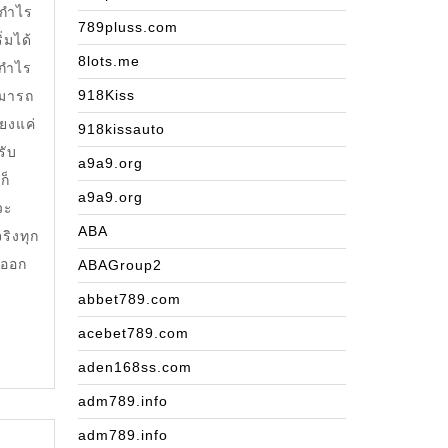
้กำไร
789pluss.com
่มได้
8lots.me
ำกำไร
918Kiss
ามารถ
ยงแค่
918kissauto
รับ
a9a9.org
ก็
a9a9.org
วะ
ABA
ริงทุก
รออก
ABAGroup2
abbet789.com
acebet789.com
aden168ss.com
adm789.info
adm789.info