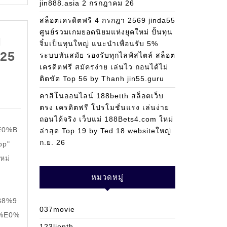
jin888.asia 2 กรกฎาคม 26
สล็อตเครดิตฟรี 4 กรกฎา 2569 jinda55
ศูนย์รวมเกมยอดนิยมแห่งยุคใหม่ ปั้นทุน
่
จิ๋มเป็นทุนใหญ่ แนะนำเพื่อนรับ 5%
 25
ระบบทันสมัย รองรับทุกไลฟ์สไตล์ สล็อต
เครดิตฟรี สมัครง่าย เล่นไว ถอนได้ไม่
ติดขัด Top 56 by Thanh jin55.guru
คาสิโนออนไลน์ 188betth สล็อตเว็บ
ตรง เครดิตฟรี โปรโมชั่นแรง เล่นง่าย
ถอนได้จริง เว็บแม่ 188Bets4.com ใหม่
E0%B
ล่าสุด Top 19 by Ted 18 websiteใหญ่
ก.ย. 26
bp"
หม่
หมวดหมู่
B8%9
037movie
%E0%
123lionth