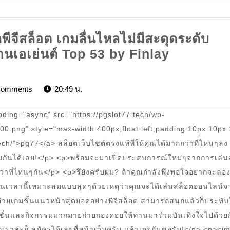
เกม
มากว่า
3,000
พีจีสล็อต เกมลื่นไหลไม่มีสะดุดระดับ
เกม
านเอเย่นต์ Top 53 by Finlay
รอง
รับ
Comments
20:49 น.
แอน
ดร
ing="async" src="https://pgslot77.tech/wp-
อยด์
0.png" style="max-width:400px;float:left;padding:10px 10px
และ
ech/">pg77</a> สล็อตเว็บไซต์ตรงแท้ที่ให้คุณได้มากกว่าที่ไหนๆลง
มกันได้เลย!</p> <p>พร้อมจะมาเปิดประสบการณ์ใหม่ๆจากการเล่น
IOS
กว่าที่ไหนๆกัน</p> <p>รึยังครับผม? ถ้าคุณกำลังพึงพอใจอยากจะลอง
slot
ในเวลานี้เหมาะสมแบบสุดๆด้วยเหตุว่าคุณจะได้เล่นสล็อตออนไลน์จ
เว็บ
้จากค่ายเกมชั้นแนวหน้าสุดยอดอย่างพีจีสล็อต สามารถสนุกแล้วก็ประทั
สล็อต
ชั่นและกิจกรรมมากมายก่ายกองคอยให้ท่านมาร่วมบันเทิงใจไปด้วยก
สำหรับ
ราล่ะก็ สมัครได้เลยที่หน้าเว็บครับ แล้วเจอกันขอรับ!</p> <p><i