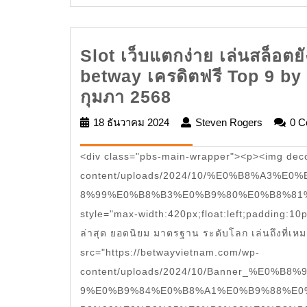
ไซต์
ใหญ่
Slot เว็บแตกง่าย เล่นสล็อตยั
สล็อ
betway เครดิตฟรี Top 9 b
มือ
Slot
กุมภา 2568
ถือ
เว็บ
เล่น
18 ธันวาคม 2024
18
Steven Rogers
Steven
0 
แตก
ง่าย
ธันวาคม
Rogers
2024
ง่าย
<div class="pbs-main-wrapper"><p><img deco
ทุก
เล่น
content/uploads/2024/10/%E0%B8%A3
ที่
สล็อต
8%99%E0%B8%B3%E0%B9%80%E0%B8%81%E0%
รองรั
style="max-width:420px;float:left;padding:10
ยัง
ทุก
ล่าสุด ยอดนิยม มาตรฐาน ระดับโลก เล่นถึงที่เห
ไง
ระบบ
src="https://betwayvietnam.com/wp-
ให้
JAN
content/uploads/2024/10/Banner_%E0
ชนะ
25
9%E0%B9%84%E0%B8%A1%E0%B9%88%E0
บ่อย