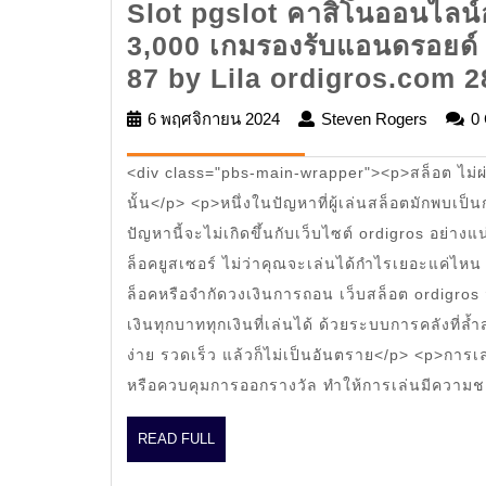
Slot pgslot คาสิโนออนไลน์อ
3,000 เกมรองรับแอนดรอยด์ 
87 by Lila ordigros.com 
6 พฤศจิกายน 2024
6
Steven Rogers
Steven
0
พฤศจิกายน
Rogers
2024
<div class="pbs-main-wrapper"><p>สล็อต ไม่ผ่าน
นั้น</p> <p>หนึ่งในปัญหาที่ผู้เล่นสล็อตมักพบเป็
ปัญหานี้จะไม่เกิดขึ้นกับเว็บไซต์ ordigros อย่างแน
ล็อคยูสเซอร์ ไม่ว่าคุณจะเล่นได้กำไรเยอะแค่ไห
ล็อคหรือจำกัดวงเงินการถอน เว็บสล็อต ordigros ม
เงินทุกบาททุกเงินที่เล่นได้ ด้วยระบบการคลังที่ล
ง่าย รวดเร็ว แล้วก็ไม่เป็นอันตราย</p> <p>การเล่
หรือควบคุมการออกรางวัล ทำให้การเล่นมีความชอบธ
READ
READ FULL
FULL