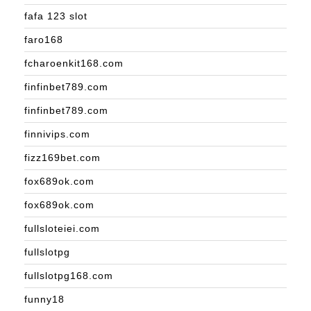
fafa 123 slot
faro168
fcharoenkit168.com
finfinbet789.com
finfinbet789.com
finnivips.com
fizz169bet.com
fox689ok.com
fox689ok.com
fullsloteiei.com
fullslotpg
fullslotpg168.com
funny18