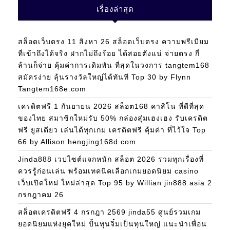
เรื่องล่าสุด
สล็อตเว็บตรง 11 สิงหา 26 สล็อตเว็บตรง ความพรีเมียม
ที่เข้าถึงได้จริง ฝากไม่ถึงร้อย ได้สอยตังแน่ จ่ายตรง กี่
ล้านก็จ่าย คุ้มค่าการเดิมพัน ที่สุดในวงการ tangtem168
สมัครง่าย ลุ้นรางวัลใหญ่ได้ทันที Top 30 by Flynn
Tangtem168e.com
เครดิตฟรี 1 กันยายน 2026 สล็อต168 คาสิโน ที่ดีที่สุด
ของไทย สมาชิกใหม่รับ 50% กล่องสุ่มเฮงเฮง รับเครดิต
ฟรี ยูสเดียว เล่นได้ทุกเกม เครดิตฟรี คุ้มค่า ที่ไว้ใจ Top
66 by Allison hengjing168d.com
Jinda888 เวปไซต์แจกหนัก สล็อต 2026 รวมทุกเรื่องที่
ควรรู้ก่อนเล่น พร้อมเทคนิคเลือกเกมยอดนิยม casino
เว็บเปิดใหม่ ใหม่ล่าสุด Top 95 by Willian jin888.asia 2
กรกฎาคม 26
สล็อตเครดิตฟรี 4 กรกฎา 2569 jinda55 ศูนย์รวมเกม
ยอดนิยมแห่งยุคใหม่ ปั้นทุนจิ๋มเป็นทุนใหญ่ แนะนำเพื่อน