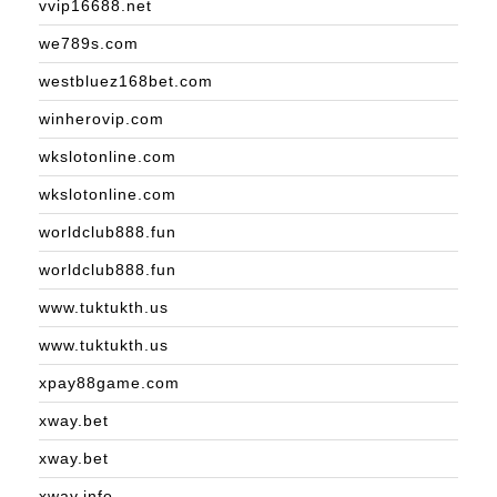
vvip16688.net
we789s.com
westbluez168bet.com
winherovip.com
wkslotonline.com
wkslotonline.com
worldclub888.fun
worldclub888.fun
www.tuktukth.us
www.tuktukth.us
xpay88game.com
xway.bet
xway.bet
xway.info