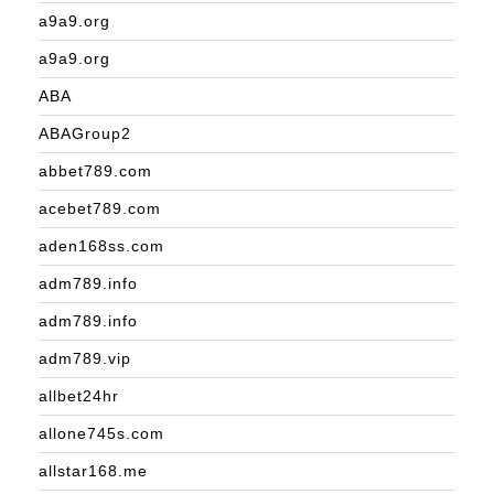
a9a9.org
a9a9.org
ABA
ABAGroup2
abbet789.com
acebet789.com
aden168ss.com
adm789.info
adm789.info
adm789.vip
allbet24hr
allone745s.com
allstar168.me