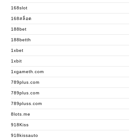
168slot
168สล็อต
188bet
188betth
1xbet
1xbit
1xgameth.com
789plus.com
789plus.com
789pluss.com
8lots.me
918Kiss
918kissauto