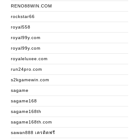
RENO88WIN.COM
rockstar66
royal558
royal99y.com
royal99y.com
royaleluxee.com
run24pro.com
s2kgamewin.com
sagame
sagame168
sagame168th
sagame168th.com
sawan888 เครดิตฟรี