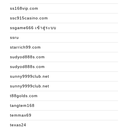
ss168vip.com
ssc915casino.com
ssgame666 เข้าสู่ระบบ
ssru
starrich99.com
sudyod888s.com
sudyod888s.com
sunny9999club.net
sunny9999club.net
t88golds.com
tangtem168
temmax69
texas24