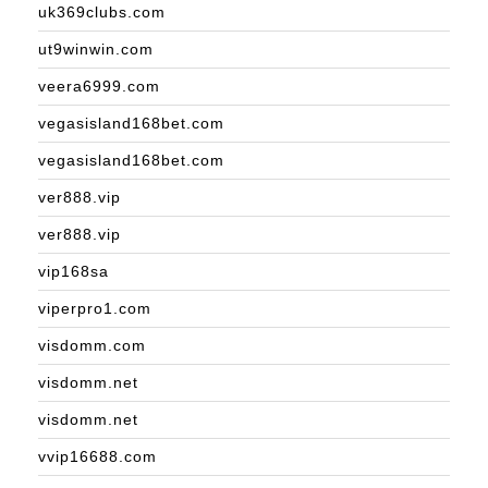
uk369clubs.com
ut9winwin.com
veera6999.com
vegasisland168bet.com
vegasisland168bet.com
ver888.vip
ver888.vip
vip168sa
viperpro1.com
visdomm.com
visdomm.net
visdomm.net
vvip16688.com