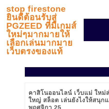
Skip
stop firestone
to
ยินดีต้อนรับสู่
content
PGZEED ที่มีเกมส์
ใหม่ๆมากมายให้
เลือกเล่นมากมาย
เว็บตรงของแท้
คาสิโนออนไลน์ เว็บแม่ ใหม่
ใหญ่ สล็อต เล่นยังไงให้สนุกแ
คา
พฤศจิกา 25