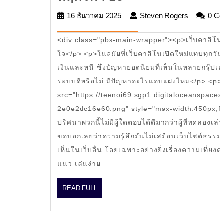
สิ
16 ธันวาคม 2025
16
Steven Rogers
Steven
0 
โน
ธันวาคม
Rogers
2025
ออนไลน์
<div class="pbs-main-wrapper"><p>เว็บคาสิโน 
เว็บ
ใจ</p> <p>ในสมัยที่เว็บคาสิโนเปิดใหม่แทบทุกวัน ม
แม่
เงินและหนี ซึ่งปัญหายอดนิยมที่เห็นในหลายกรุ๊ป
ระบบดีหรือไม่ มีปัญหาอะไรแอบแฝงไหม</p> <p
ใหม่
src="https://teenoi69.sgp1.digitaloceanspac
ล่าสุด
2e0e2dc16e60.png" style="max-width:450px;f
Top
ปริศนาพวกนี้ไม่มีผู้ใดตอบได้ดีมากว่าผู้ที่ทดล
63
ขอบอกเลยว่าความรู้สึกมันไม่เสมือนเว็บไซต์ธรร
by
เห็นในเว็บอื่น โดยเฉพาะอย่างยิ่งเรื่องความเที่
Joe
แนว เล่นง่าย
9
teenoi69
READ
READ FULL
FULL
เวป
ไซต์