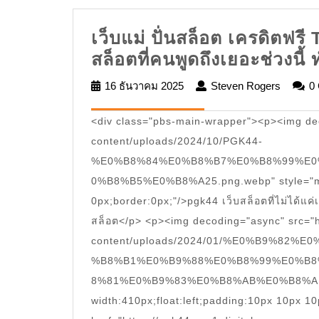
ใหญ่
เว็บแม่ ปั่นสล็อต เครดิตฟร
สล็อต
สล็อตที่คนพูดถึงเยอะช่วงนี
เล่น
ยัง
16 ธันวาคม 2025
16
Steven Rogers
Steven
0
ไง
ธันวาคม
Rogers
2025
ให้
<div class="pbs-main-wrapper"><p><img de
content/uploads/2024/10/PGK44-
สนุก
%E0%B8%84%E0%B8%B7%E0%B8%99%E
และ
0%B8%B5%E0%B8%A25.png.webp" style="max-
ไม่
0px;border:0px;"/>pgk44 เว็บสล็อตที่ไม่ได้แค่
หัว
สล็อต</p> <p><img decoding="async" src="
ร้อน
content/uploads/2024/01/%E0%B9%8
มือ
%B8%B1%E0%B9%88%E0%B8%99%E0%B
ใหม่
8%81%E0%B9%83%E0%B8%AB%E0%B8%A1%E
อ่าน
width:410px;float:left;padding:10px 10px 10px 0
จบ