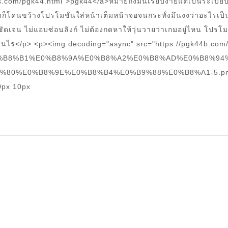
s.com/pgk44.html">pgk44</a>หมายถึงมันเรียบง่ายแต่เป็นระเบีย
ดมาก็โดนขว้างโปรโมชั่นใส่หน้าเต็มหน้าจอจนกระทั่งมึนงงว่าอะไรเป็
ชัดเจน ไม่แอบซ่อนลิงก์ ไม่ต้องกดหาให้วุ่นวายว่าเกมอยู่ไหน โปรโม
ำเช่นไร</p> <p><img decoding="async" src="https://pgk44b.com
3%E0%B8%B1%E0%B8%9A%E0%B8%A2%E0%B8%AD%E0%B8%94
%80%E0%B8%9E%E0%B8%B4%E0%B9%88%E0%B8%A1-5.pn
10px 10px