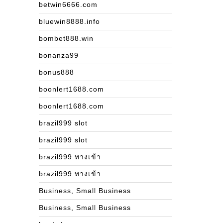
betwin6666.com
bluewin8888.info
bombet888.win
bonanza99
bonus888
boonlert1688.com
boonlert1688.com
brazil999 slot
brazil999 slot
brazil999 ทางเข้า
brazil999 ทางเข้า
Business, Small Business
Business, Small Business