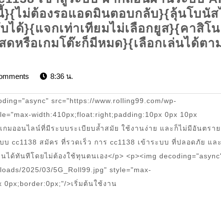
นี้}{ไม่ต้องรอแอดมินตอบกลับ}{ลุ้นโบนัส
็รับได้}{แจกเท่าเทียมไม่เลือกยูส}{คาสิโน
สดหรือเกมโต๊ะก็มีหมด}{เลือกเล่นได้ตา
38
ิต
omments
8:36 น.
ding="async" src="https://www.rolling99.com/wp-
le="max-width:410px;float:right;padding:10px 0px 10px
38
กมออนไลน์ที่มีระบบระเบียบล้ำสมัย ใช้งานง่าย และก็ไม่มีอันตราย
บ cc1138 สมัคร ที่รวดเร็ว การ cc1138 เข้าระบบ ที่ปลอดภัย และ
มเล่นได้ทันทีโดยไม่ต้องใช้ทุนตนเอง</p> <p><img decoding="async
ploads/2025/03/5G_Roll99.jpg" style="max-
บ
 0px;border:0px;"/>เริ่มต้นใช้งาน