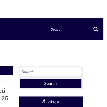
Search
for:
Search
for:
ม่
 25
เรื่องล่าสุด