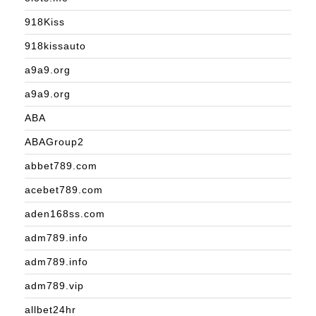
918Kiss
918kissauto
a9a9.org
a9a9.org
ABA
ABAGroup2
abbet789.com
acebet789.com
aden168ss.com
adm789.info
adm789.info
adm789.vip
allbet24hr