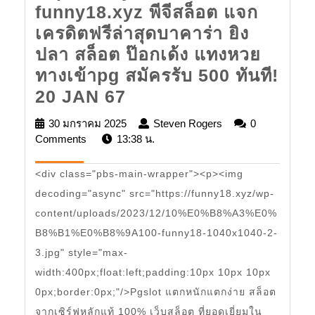
ทุก
funny18.xyz พีจีสล็อต แจก
ค่าย
เครดิตฟรีล่าสุดบาคาร่า ยิง
อันดับ1
ปลา สล็อต ป๊อกเด้ง แทงหวย
gaojing
ทางเข้าpg สมัครรับ 500 ทันที!
เกม
ทาง
20 JAN 67
ใหม่
เข้าpg
30 มกราคม 2025
30
Steven Rogers
Steven
0
ออก
เส้น
Comments
13:38 น.
มกราคม
Rogers
แบบ
2025
ทาง
<div class="pbs-main-wrapper"><p><img
พื
สู่
decoding="async" src="https://funny18.xyz/wp-
เศษ
เงิน
content/uploads/2023/12/10%E0%B8%A3%E0%
ที่
แสน
B8%B1%E0%B8%9A100-funny18-1040x1040-2-
นี่
Top
3.jpg" style="max-
ที่
100
width:400px;float:left;padding:10px 10px 10px
เดียว
by
0px;border:0px;"/>Pgslot แตกหนักแตกง่าย สล็อต
Top
Iris
จากเซิร์ฟหลักแท้ 100% เว็บสล็อต ที่ยอดเยี่ยมใน