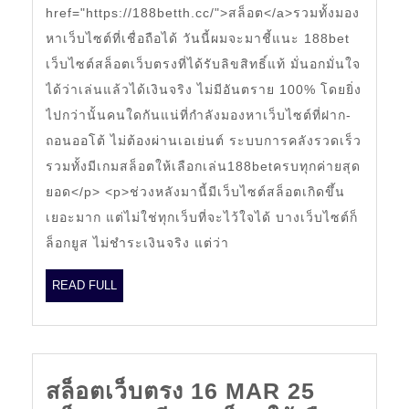
ทดลอง
href="https://188betth.cc/">สล็อต</a>รวมทั้งมอง
เล่น
หาเว็บไซต์ที่เชื่อถือได้ วันนี้ผมจะมาชี้แนะ 188bet
สล็อต
เว็บไซต์สล็อตเว็บตรงที่ได้รับลิขสิทธิ์แท้ มั่นอกมั่นใจ
ได้ว่าเล่นแล้วได้เงินจริง ไม่มีอันตราย 100% โดยยิ่ง
ฟรี
ไปกว่านั้นคนใดกันแน่ที่กำลังมองหาเว็บไซต์ที่ฝาก-
ทุก
ถอนออโต้ ไม่ต้องผ่านเอเย่นต์ ระบบการคลังรวดเร็ว
ค่าย
รวมทั้งมีเกมสล็อตให้เลือกเล่น188betครบทุกค่ายสุด
12
ยอด</p> <p>ช่วงหลังมานี้มีเว็บไซต์สล็อตเกิดขึ้น
MAR
เยอะมาก แต่ไม่ใช่ทุกเว็บที่จะไว้ใจได้ บางเว็บไซต์ก็
25
ล็อกยูส ไม่ชำระเงินจริง แต่ว่า
คา
สิโน
READ
READ FULL
FULL
สล็อตเว็บตรง 16 MAR 25