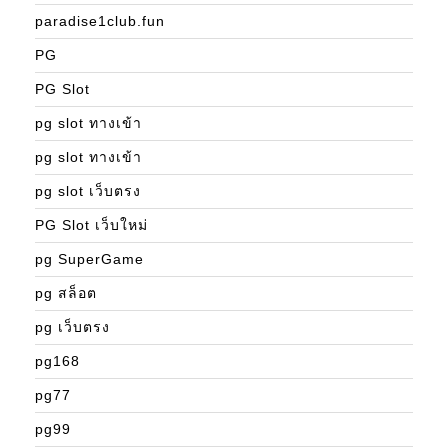
paradise1club.fun
PG
PG Slot
pg slot ทางเข้า
pg slot ทางเข้า
pg slot เว็บตรง
PG Slot เว็บใหม่
pg SuperGame
pg สล็อต
pg เว็บตรง
pg168
pg77
pg99