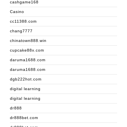
cashgame168
Casino
cc11388.com
chang7777
chinatown888.win
cupcake88x.com
daruma1688.com
daruma1688.com
dgb222hot.com
digital learning
digital learning
dr888
dr888bet.com