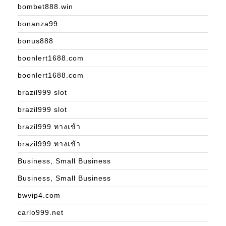
bombet888.win
bonanza99
bonus888
boonlert1688.com
boonlert1688.com
brazil999 slot
brazil999 slot
brazil999 ทางเข้า
brazil999 ทางเข้า
Business, Small Business
Business, Small Business
bwvip4.com
carlo999.net