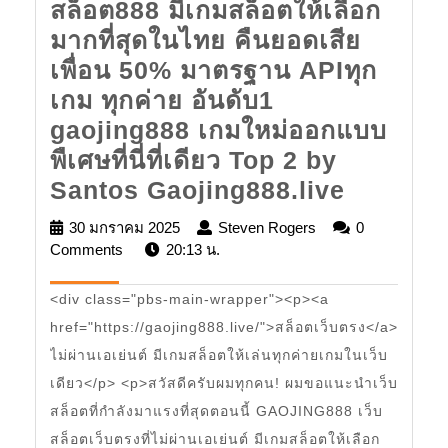
สล็อต888 มีเกมสล็อตให้เลือก
มากที่สุดในไทย คืนยอดเสีย
เพื่อน 50% มาตรฐาน APIทุก
เกม ทุกค่าย อันดับ1
gaojing888 เกมใหม่ออกแบบ
พืเศษที่นี่ที่เดียว Top 2 by
สล็อต
Santos Gaojing888.live
เว็บ
30 มกราคม 2025
30
Steven Rogers
Steven
0
ตรง
Comments
20:13 น.
มกราคม
Rogers
2025
16
<div class="pbs-main-wrapper"><p><a
MAR
href="https://gaojing888.live/">สล็อตเว็บตรง</a>
25
ไม่ผ่านเอเย่นต์ มีเกมสล็อตให้เล่นทุกค่ายเกมในเว็บ
สล็อต88
เดียว</p> <p>สวัสดีครับผมทุกคน! ผมขอแนะนำเว็บ
มี
สล็อตที่กำลังมาแรงที่สุดตอนนี้ GAOJING888 เว็บ
เกม
สล็อตเว็บตรงที่ไม่ผ่านเอเย่นต์ มีเกมสล็อตให้เลือก