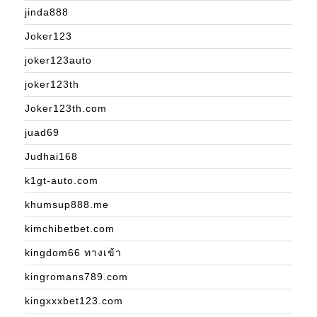
jinda888
Joker123
joker123auto
joker123th
Joker123th.com
juad69
Judhai168
k1gt-auto.com
khumsup888.me
kimchibetbet.com
kingdom66 ทางเข้า
kingromans789.com
kingxxxbet123.com