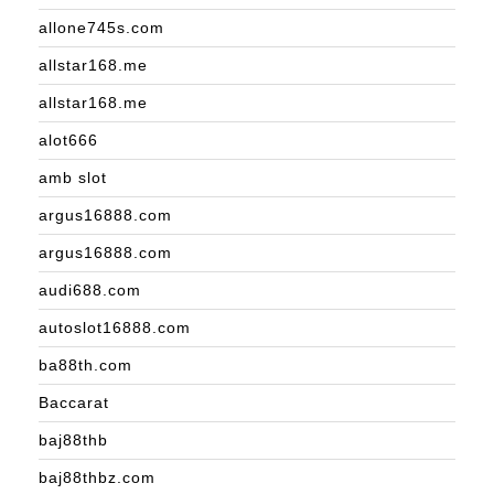
allone745s.com
allstar168.me
allstar168.me
alot666
amb slot
argus16888.com
argus16888.com
audi688.com
autoslot16888.com
ba88th.com
Baccarat
baj88thb
baj88thbz.com