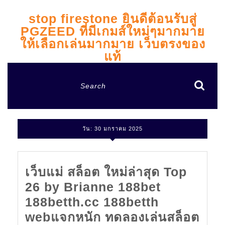
Skip
stop firestone ยินดีต้อนรับสู่
to
PGZEED ที่มีเกมส์ใหม่ๆมากมาย
content
ให้เลือกเล่นมากมาย เว็บตรงของ
แท้
Search
for:
วัน:
30 มกราคม 2025
เว็บแม่ สล็อต ใหม่ล่าสุด Top
26 by Brianne 188bet
188betth.cc 188betth
webแจกหนัก ทดลองเล่นสล็อต