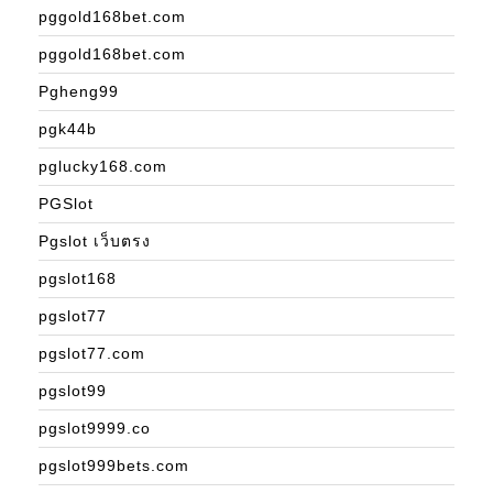
pggold168bet.com
pggold168bet.com
Pgheng99
pgk44b
pglucky168.com
PGSlot
Pgslot เว็บตรง
pgslot168
pgslot77
pgslot77.com
pgslot99
pgslot9999.co
pgslot999bets.com