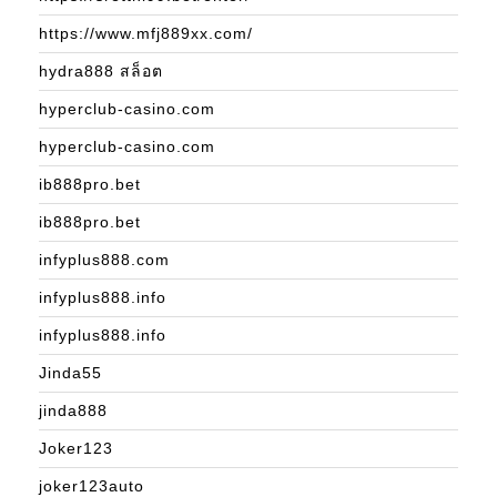
https://www.mfj889xx.com/
hydra888 สล็อต
hyperclub-casino.com
hyperclub-casino.com
ib888pro.bet
ib888pro.bet
infyplus888.com
infyplus888.info
infyplus888.info
Jinda55
jinda888
Joker123
joker123auto