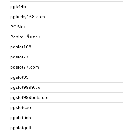
pgk44b
pglucky168.com
PGSlot
Pgslot เว็บตรง
pgslot168
pgslot77
pgslot77.com
pgslot99
pgslot9999.co
pgslot999bets.com
pgslotceo
pgslotfish
pgslotgolf