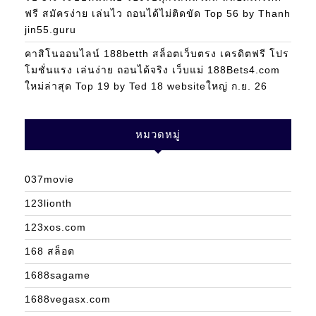
ฟรี สมัครง่าย เล่นไว ถอนได้ไม่ติดขัด Top 56 by Thanh
jin55.guru
คาสิโนออนไลน์ 188betth สล็อตเว็บตรง เครดิตฟรี โปร
โมชั่นแรง เล่นง่าย ถอนได้จริง เว็บแม่ 188Bets4.com
ใหม่ล่าสุด Top 19 by Ted 18 websiteใหญ่ ก.ย. 26
หมวดหมู่
037movie
123lionth
123xos.com
168 สล็อต
1688sagame
1688vegasx.com