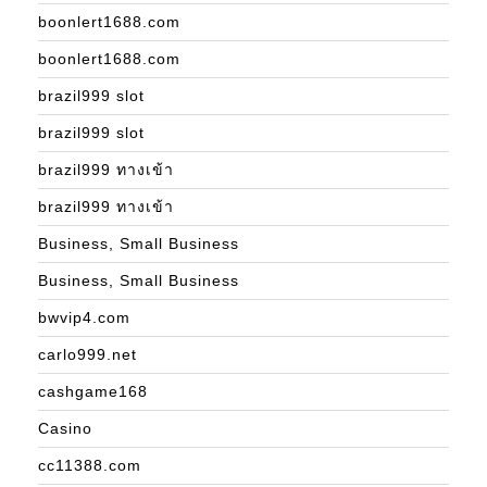
boonlert1688.com
boonlert1688.com
brazil999 slot
brazil999 slot
brazil999 ทางเข้า
brazil999 ทางเข้า
Business, Small Business
Business, Small Business
bwvip4.com
carlo999.net
cashgame168
Casino
cc11388.com