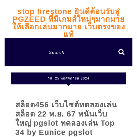
Skip
stop firestone ยินดีต้อนรับสู่
to
PGZEED ที่มีเกมส์ใหม่ๆมากมาย
content
ให้เลือกเล่นมากมาย เว็บตรงของ
แท้
Search
for:
วัน:
25 พฤศจิกายน 2024
สล็อต456 เว็บไซต์ทดลองเล่น
สล็อต 22 พ.ย. 67 พนันเว็บ
ใหญ่ pgslot ทดลองเล่น Top
34 by Eunice pgslot