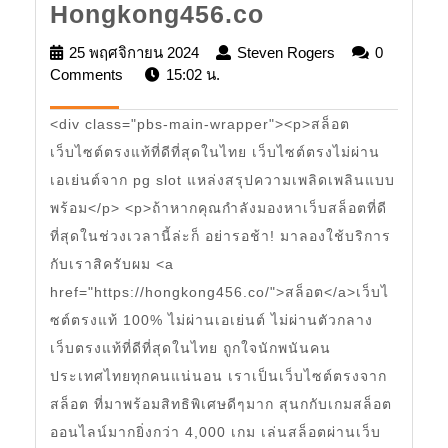
สล็อต456
Hongkong456.co
เว็บไซต์
25 พฤศจิกายน 2024
25
Steven Rogers
Steven
0
ทดลอง
Comments
15:02 น.
พฤศจิกายน
Rogers
2024
เล่น
<div class="pbs-main-wrapper"><p>สล็อต
สล็อต
เว็บไซต์ตรงแท้ที่ดีที่สุดในไทย เว็บไซต์ตรงไม่ผ่าน
22
เอเย่นต์จาก pg slot แหล่งสรุปความเพลิดเพลินแบบ
พ.ย.
พร้อม</p> <p>ถ้าหากคุณกำลังมองหาเว็บสล็อตที่ดี
67
ที่สุดในช่วงเวลานี้ล่ะก็ อย่ารอช้า! มาลองใช้บริการ
พนัน
กับเราสิครับผม <a
เว็บ
href="https://hongkong456.co/">สล็อต</a>เว็บไ
ใหญ่
ซต์ตรงแท้ 100% ไม่ผ่านเอเย่นต์ ไม่ผ่านตัวกลาง
pgslot
เว็บตรงแท้ที่ดีที่สุดในไทย ถูกใจนักพนันคน
ทดลอง
ประเทศไทยทุกคนแน่นอน เราเป็นเว็บไซต์ตรงจาก
เล่น
สล็อต ที่มาพร้อมสิทธิพิเศษดีๆมาก สุนกกับเกมสล็อต
Top
ออนไลน์มากยิ่งกว่า 4,000 เกม เล่นสล็อตผ่านเว็บ