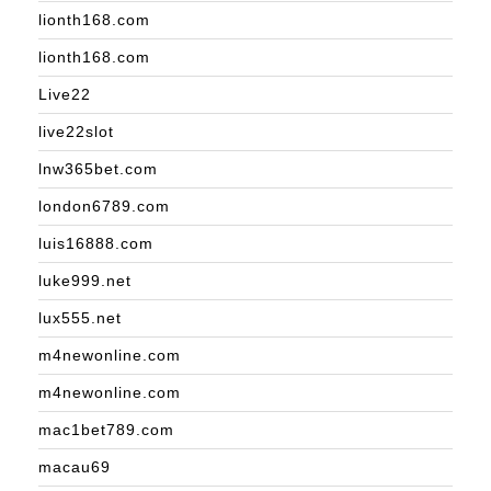
lionth168.com
lionth168.com
Live22
live22slot
lnw365bet.com
london6789.com
luis16888.com
luke999.net
lux555.net
m4newonline.com
m4newonline.com
mac1bet789.com
macau69