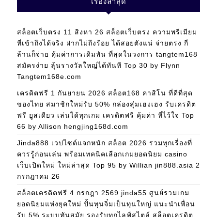
เรื่องล่าสุด
สล็อตเว็บตรง 11 สิงหา 26 สล็อตเว็บตรง ความพรีเมียม
ที่เข้าถึงได้จริง ฝากไม่ถึงร้อย ได้สอยตังแน่ จ่ายตรง กี่
ล้านก็จ่าย คุ้มค่าการเดิมพัน ที่สุดในวงการ tangtem168
สมัครง่าย ลุ้นรางวัลใหญ่ได้ทันที Top 30 by Flynn
Tangtem168e.com
เครดิตฟรี 1 กันยายน 2026 สล็อต168 คาสิโน ที่ดีที่สุด
ของไทย สมาชิกใหม่รับ 50% กล่องสุ่มเฮงเฮง รับเครดิต
ฟรี ยูสเดียว เล่นได้ทุกเกม เครดิตฟรี คุ้มค่า ที่ไว้ใจ Top
66 by Allison hengjing168d.com
Jinda888 เวปไซต์แจกหนัก สล็อต 2026 รวมทุกเรื่องที่
ควรรู้ก่อนเล่น พร้อมเทคนิคเลือกเกมยอดนิยม casino
เว็บเปิดใหม่ ใหม่ล่าสุด Top 95 by Willian jin888.asia 2
กรกฎาคม 26
สล็อตเครดิตฟรี 4 กรกฎา 2569 jinda55 ศูนย์รวมเกม
ยอดนิยมแห่งยุคใหม่ ปั้นทุนจิ๋มเป็นทุนใหญ่ แนะนำเพื่อน
รับ 5% ระบบทันสมัย รองรับทุกไลฟ์สไตล์ สล็อตเครดิต