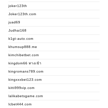
joker123th
Joker123th.com
juad69
Judhai168
k1gt-auto.com
khumsup888.me
kimchibetbet.com
kingdom66 ทางเข้า
kingromans789.com
kingxxxbet123.com
kitti999vip.com
lalikabetsgame.com
lcbet444.com