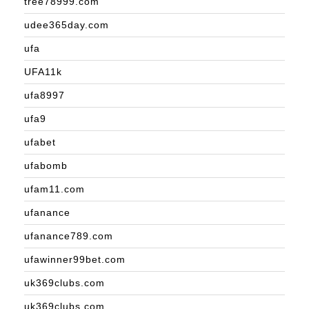
tree78999.com
udee365day.com
ufa
UFA11k
ufa8997
ufa9
ufabet
ufabomb
ufam11.com
ufanance
ufanance789.com
ufawinner99bet.com
uk369clubs.com
uk369clubs.com