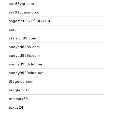
ss168vip.com
ssc915casino.com
ssgame666 เข้าสู่ระบบ
ssru
starrich99.com
sudyod888s.com
sudyod888s.com
sunny9999club.net
sunny9999club.net
t88golds.com
tangtem168
temmax69
texas24