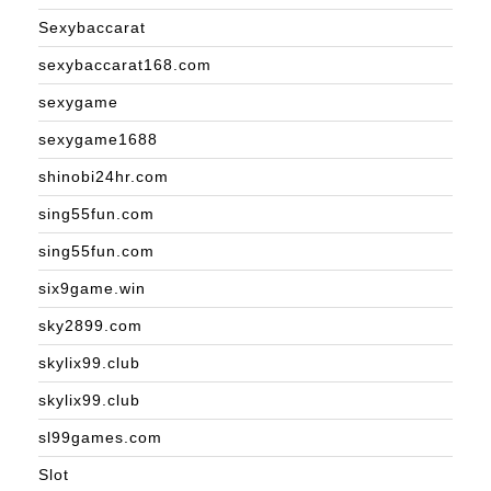
Sexybaccarat
sexybaccarat168.com
sexygame
sexygame1688
shinobi24hr.com
sing55fun.com
sing55fun.com
six9game.win
sky2899.com
skylix99.club
skylix99.club
sl99games.com
Slot