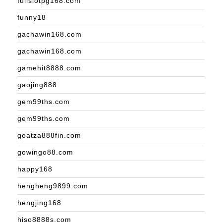
fullslotpg168.com
funny18
gachawin168.com
gachawin168.com
gamehit8888.com
gaojing888
gem99ths.com
gem99ths.com
goatza888fin.com
gowingo88.com
happy168
hengheng9899.com
hengjing168
hiso8888s.com