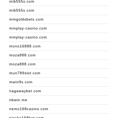
mib555s.com
mib555s.com
mmgoldsbets.com
mmplay-casino.com
mmplay-casino.com
mono16888.com
moza888.com
moza888.com
mun789slot.com
mwin9s.com
nagawaybet.com
nbwin.me
nemo168casino.com
niseko168bet.com