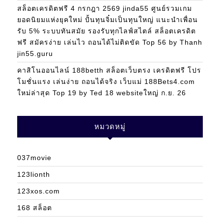
สล็อตเครดิตฟรี 4 กรกฎา 2569 jinda55 ศูนย์รวมเกม
ยอดนิยมแห่งยุคใหม่ ปั้นทุนจิ๋มเป็นทุนใหญ่ แนะนำเพื่อน
รับ 5% ระบบทันสมัย รองรับทุกไลฟ์สไตล์ สล็อตเครดิต
ฟรี สมัครง่าย เล่นไว ถอนได้ไม่ติดขัด Top 56 by Thanh
jin55.guru
คาสิโนออนไลน์ 188betth สล็อตเว็บตรง เครดิตฟรี โปร
โมชั่นแรง เล่นง่าย ถอนได้จริง เว็บแม่ 188Bets4.com
ใหม่ล่าสุด Top 19 by Ted 18 websiteใหญ่ ก.ย. 26
หมวดหมู่
037movie
123lionth
123xos.com
168 สล็อต