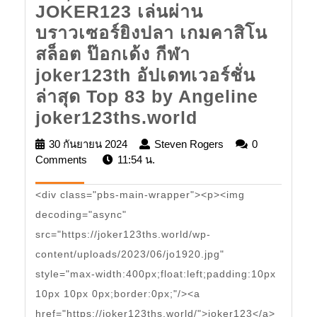
JOKER123 เล่นผ่าน
บราวเซอร์ยิงปลา เกมคาสิโน
สล็อต ป๊อกเด้ง กีฬา
joker123th อัปเดทเวอร์ชั่น
ล่าสุด Top 83 by Angeline
Joker123
joker123ths.world
20
30 กันยายน 2024
30
Steven Rogers
Steven
0
กันยา
Comments
11:54 น.
กันยายน
Rogers
2024
67
<div class="pbs-main-wrapper"><p><img
joker123th
decoding="async"
เว็บ
src="https://joker123ths.world/wp-
สล็อต
content/uploads/2023/06/jo1920.jpg"
ออนไลน์
style="max-width:400px;float:left;padding:10px
จัด
10px 10px 0px;border:0px;"/><a
ทุก
href="https://joker123ths.world/">joker123</a>