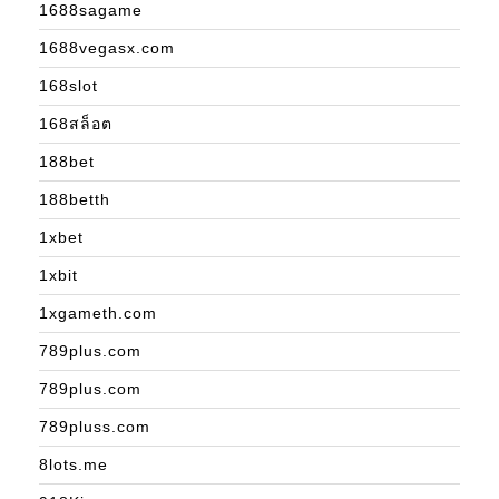
1688sagame
1688vegasx.com
168slot
168สล็อต
188bet
188betth
1xbet
1xbit
1xgameth.com
789plus.com
789plus.com
789pluss.com
8lots.me