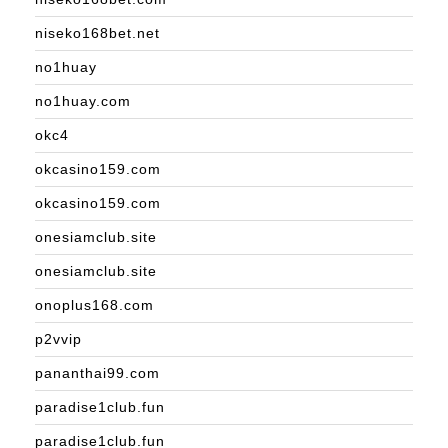
niseko168bet.net
no1huay
no1huay.com
okc4
okcasino159.com
okcasino159.com
onesiamclub.site
onesiamclub.site
onoplus168.com
p2vvip
pananthai99.com
paradise1club.fun
paradise1club.fun