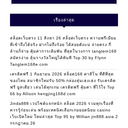
กีฬา
joker123th
เรื่องล่าสุด
อัป
เดท
เวอร์ชั่น
สล็อตเว็บตรง 11 สิงหา 26 สล็อตเว็บตรง ความพรีเมียม
ที่เข้าถึงได้จริง ฝากไม่ถึงร้อย ได้สอยตังแน่ จ่ายตรง กี่
ล่าสุด
ล้านก็จ่าย คุ้มค่าการเดิมพัน ที่สุดในวงการ tangtem168
Top
สมัครง่าย ลุ้นรางวัลใหญ่ได้ทันที Top 30 by Flynn
83
Tangtem168e.com
by
เครดิตฟรี 1 กันยายน 2026 สล็อต168 คาสิโน ที่ดีที่สุด
ของไทย สมาชิกใหม่รับ 50% กล่องสุ่มเฮงเฮง รับเครดิต
Angeline
ฟรี ยูสเดียว เล่นได้ทุกเกม เครดิตฟรี คุ้มค่า ที่ไว้ใจ Top
joker123ths.
66 by Allison hengjing168d.com
Jinda888 เวปไซต์แจกหนัก สล็อต 2026 รวมทุกเรื่องที่
ควรรู้ก่อนเล่น พร้อมเทคนิคเลือกเกมยอดนิยม casino
เว็บเปิดใหม่ ใหม่ล่าสุด Top 95 by Willian jin888.asia 2
กรกฎาคม 26