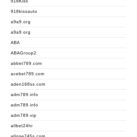
918Kiss
918kissauto
a9a9.org
a9a9.org
ABA
ABAGroup2
abbet789.com
acebet789.com
aden168ss.com
adm789.info
adm789.info
adm789.vip
allbet24hr
allone745s.com