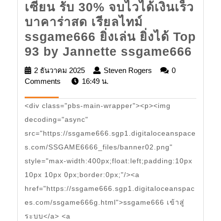
เซียน รับ 30% จบไวได้เงินเร็ว
บาคาร่าสด เรียลไทม์
ssgame666 ยิ่งเล่น ยิ่งได้ Top
Ssg
93 by Jannette ssgame666
เข้า
2 ธันวาคม 2025
2
Steven Rogers
Steven
0
สู่
Comments
16:49 น.
ธันวาคม
Rogers
2025
ระบ
<div class="pbs-main-wrapper"><p><img
ล่าสุ
decoding="async"
1
src="https://ssgame666.sgp1.digitaloceanspace
Nov
s.com/SSGAME6666_files/banner02.png"
26
style="max-width:400px;float:left;padding:10px
ssg
10px 10px 0px;border:0px;"/><a
เข้า
href="https://ssgame666.sgp1.digitaloceanspac
สู่
es.com/ssgame666g.html">ssgame666 เข้าสู่
ระบ
ระบบ</a> <a