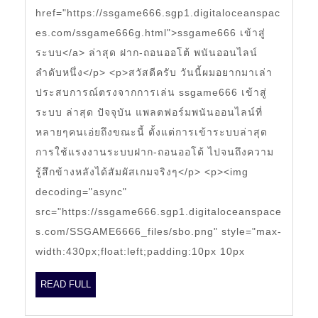
เว็บ
href="https://ssgame666.sgp1.digitaloceanspac
เดียว
es.com/ssgame666g.html">ssgame666 เข้าสู่
ที่
ระบบ</a> ล่าสุด ฝาก-ถอนออโต้ พนันออนไลน์
เหมื
ลำดับหนึ่ง</p> <p>สวัสดีครับ วันนี้ผมอยากมาเล่า
เล่น
ประสบการณ์ตรงจากการเล่น ssgame666 เข้าสู่
ระบบ ล่าสุด ปัจจุบัน แพลตฟอร์มพนันออนไลน์ที่
ใน
หลายๆคนเอ่ยถึงขณะนี้ ตั้งแต่การเข้าระบบล่าสุด
คา
การใช้แรงงานระบบฝาก-ถอนออโต้ ไปจนถึงความ
สิ
รู้สึกข้างหลังได้สัมผัสเกมจริงๆ</p> <p><img
โน
decoding="async"
จริง
src="https://ssgame666.sgp1.digitaloceanspace
เซีย
s.com/SSGAME6666_files/sbo.png" style="max-
ตัด
width:430px;float:left;padding:10px 10px
เซีย
รับ
READ
READ FULL
FULL
30%