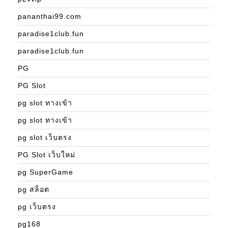
pananthai99.com
paradise1club.fun
paradise1club.fun
PG
PG Slot
pg slot ทางเข้า
pg slot ทางเข้า
pg slot เว็บตรง
PG Slot เว็บใหม่
pg SuperGame
pg สล็อต
pg เว็บตรง
pg168