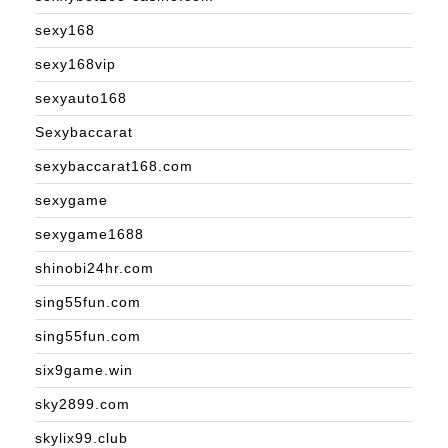
sexy168
sexy168vip
sexyauto168
Sexybaccarat
sexybaccarat168.com
sexygame
sexygame1688
shinobi24hr.com
sing55fun.com
sing55fun.com
six9game.win
sky2899.com
skylix99.club