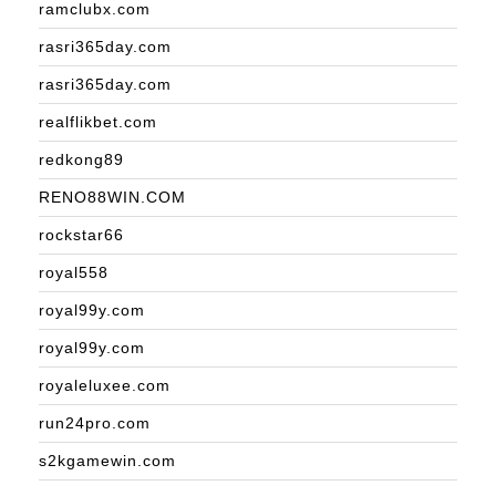
ramclubx.com
rasri365day.com
rasri365day.com
realflikbet.com
redkong89
RENO88WIN.COM
rockstar66
royal558
royal99y.com
royal99y.com
royaleluxee.com
run24pro.com
s2kgamewin.com