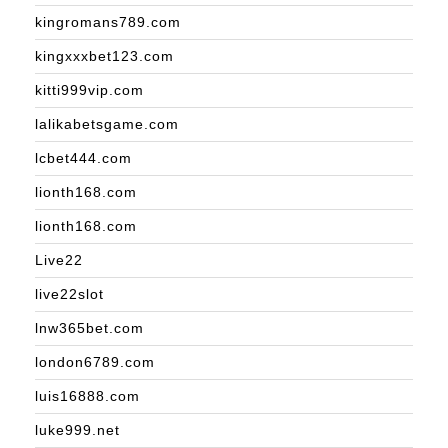
kingromans789.com
kingxxxbet123.com
kitti999vip.com
lalikabetsgame.com
lcbet444.com
lionth168.com
lionth168.com
Live22
live22slot
lnw365bet.com
london6789.com
luis16888.com
luke999.net