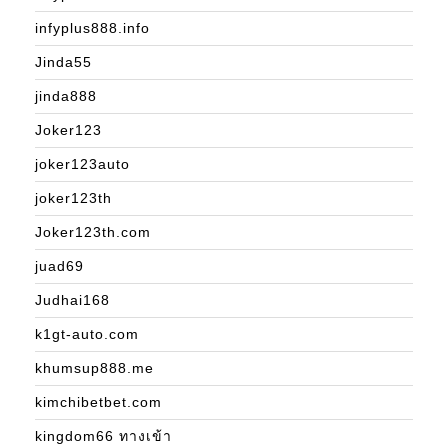
infyplus888.info
Jinda55
jinda888
Joker123
joker123auto
joker123th
Joker123th.com
juad69
Judhai168
k1gt-auto.com
khumsup888.me
kimchibetbet.com
kingdom66 ทางเข้า