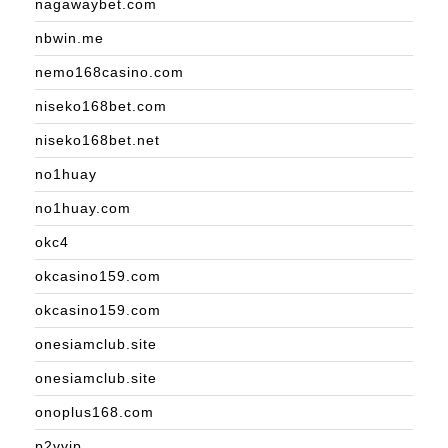
nagawaybet.com
nbwin.me
nemo168casino.com
niseko168bet.com
niseko168bet.net
no1huay
no1huay.com
okc4
okcasino159.com
okcasino159.com
onesiamclub.site
onesiamclub.site
onoplus168.com
p2vvip