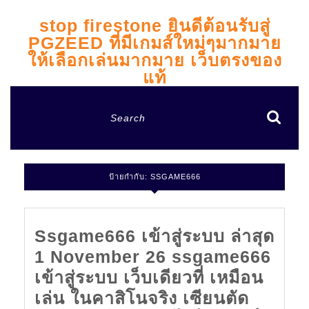
Skip
stop firestone ยินดีต้อนรับสู่
to
PGZEED ที่มีเกมส์ใหม่ๆมากมาย
content
ให้เลือกเล่นมากมาย เว็บตรงของ
แท้
Search
for:
ป้ายกำกับ:
SSGAME666
Ssgame666 เข้าสู่ระบบ ล่าสุด
1 November 26 ssgame666
เข้าสู่ระบบ เว็บเดียวที่ เหมือน
เล่น ในคาสิโนจริง เซียนตัด