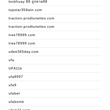
tookhuay 88 ถูกหวย88
topstar359win.com
traction-prodlunettes.com
traction-prodlunettes.com
tree78999.com
tree78999.com
udee365day.com
ufa
UFA11k
ufa8997
ufa9
ufabet
ufabomb
ufam11.com