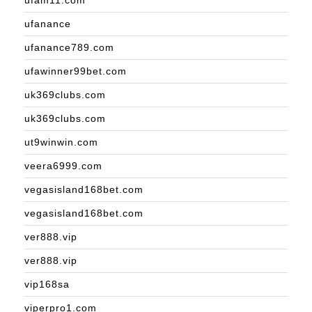
ufanance
ufanance789.com
ufawinner99bet.com
uk369clubs.com
uk369clubs.com
ut9winwin.com
veera6999.com
vegasisland168bet.com
vegasisland168bet.com
ver888.vip
ver888.vip
vip168sa
viperpro1.com