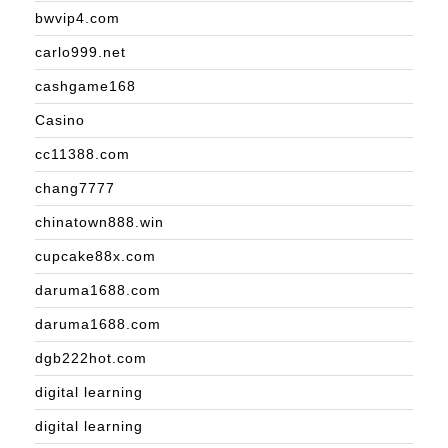
bwvip4.com
carlo999.net
cashgame168
Casino
cc11388.com
chang7777
chinatown888.win
cupcake88x.com
daruma1688.com
daruma1688.com
dgb222hot.com
digital learning
digital learning