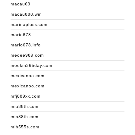
macau69
macau888.win
marinapluss.com
mario678
mario678.info
medee989.com
meekin365day.com
mexicanoo.com
mexicanoo.com
mfj889xx.com
mia88th.com
mia88th.com
mib555s.com