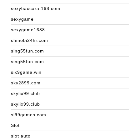
sexybaccarat168.com
sexygame
sexygame1688
shinobi24hr.com
sing55fun.com
sing55fun.com
six9game.win
sky2899.com
skylix99.club
skylix99.club
sl99games.com
Slot
slot auto