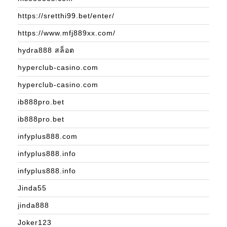
https://sretthi99.bet/enter/
https://www.mfj889xx.com/
hydra888 สล็อต
hyperclub-casino.com
hyperclub-casino.com
ib888pro.bet
ib888pro.bet
infyplus888.com
infyplus888.info
infyplus888.info
Jinda55
jinda888
Joker123