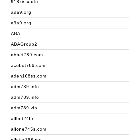
918kissauto
a9a9.org
a9a9.org
ABA
ABAGroup2
abbet789.com
acebet789.com
aden168ss.com
adm789.info
adm789.info
adm789.vip
allbet24hr
allone745s.com
allstar168.me