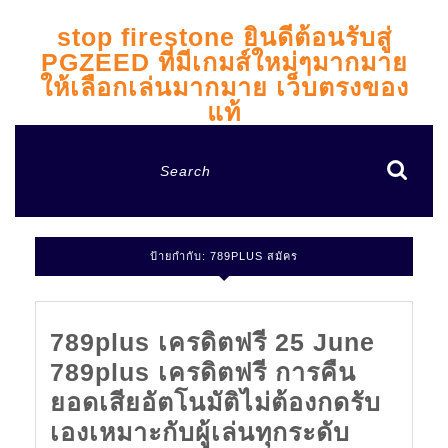
Skip
stop firestone ยินดีต้อนรับสู่
to
PGZEED ที่มีเกมส์ใหม่ๆมากมาย
content
ให้เลือกเล่นมากมาย เว็บตรงของ
แท้
Search
for:
ป้ายกำกับ:
789PLUS สมัคร
789plus เครดิตฟรี 25 June
789plus เครดิตฟรี การคืน
ยอดเสียอัตโนมัติไม่ต้องกดรับ
เองเหมาะกับผู้เล่นทุกระดับ