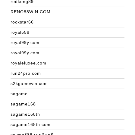
redkong89
RENO88WIN.COM
rockstar66
royal558
royal99y.com
royal99y.com
royaleluxee.com
run24pro.com
s2kgamewin.com
sagame
sagame168
sagame168th
sagame168th.com
sawan888 เครดิตฟรี