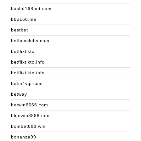
baslot168bet.com
bbp168.me
bestbet
betboxclubs.com
betflixtikto
betflixtikto.info
betflixtikto.info
betm4vip.com
betway
betwin6666.com
bluewin8888.info
bombet888.win
bonanza99