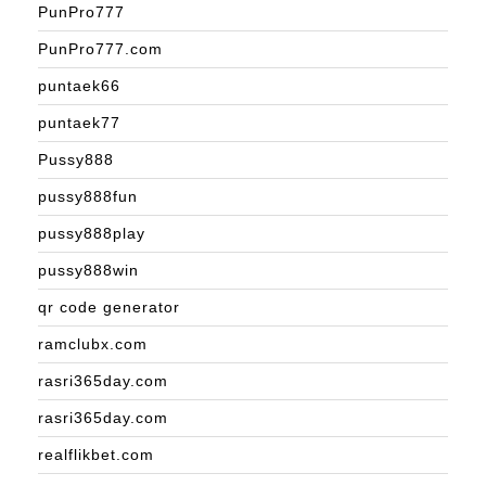
PunPro777
PunPro777.com
puntaek66
puntaek77
Pussy888
pussy888fun
pussy888play
pussy888win
qr code generator
ramclubx.com
rasri365day.com
rasri365day.com
realflikbet.com