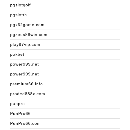
pgslotgolf
pgslotth
pgx62game.com
pgzeus88win.com
play97vip.com
pokbet
power999.net
power999.net
premium66.info
proded888x.com
punpro
PunPro66
PunPro66.com