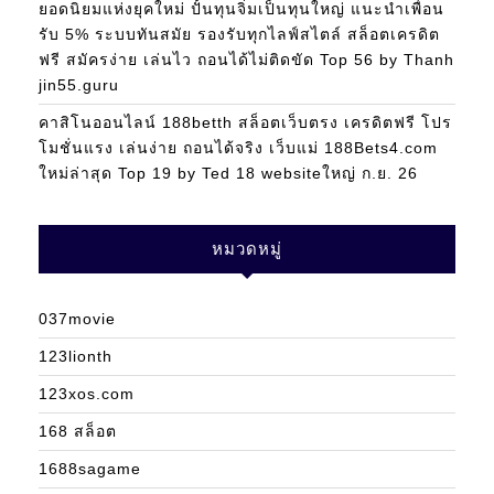
ยอดนิยมแห่งยุคใหม่ ปั้นทุนจิ๋มเป็นทุนใหญ่ แนะนำเพื่อน
รับ 5% ระบบทันสมัย รองรับทุกไลฟ์สไตล์ สล็อตเครดิต
ฟรี สมัครง่าย เล่นไว ถอนได้ไม่ติดขัด Top 56 by Thanh
jin55.guru
คาสิโนออนไลน์ 188betth สล็อตเว็บตรง เครดิตฟรี โปร
โมชั่นแรง เล่นง่าย ถอนได้จริง เว็บแม่ 188Bets4.com
ใหม่ล่าสุด Top 19 by Ted 18 websiteใหญ่ ก.ย. 26
หมวดหมู่
037movie
123lionth
123xos.com
168 สล็อต
1688sagame