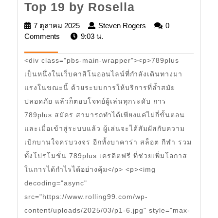
789plus
Top 19 by Rosella
เครดิต
7 ตุลาคม 2025
7
Steven Rogers
Steven
0
ฟรี
Comments
9:03 น.
ตุลาคม
Rogers
2025
25
<div class="pbs-main-wrapper"><p>789plus
June
เป็นหนึ่งในเว็บคาสิโนออนไลน์ที่กำลังเดินทางมา
789plus
แรงในขณะนี้ ด้วยระบบการให้บริการที่ล้ำสมัย
เครดิต
ปลอดภัย แล้วก็ตอบโจทย์ผู้เล่นทุกระดับ การ
ฟรี
789plus สมัคร สามารถทำได้เพียงแค่ไม่กี่ขั้นตอน
การ
และเมื่อเข้าสู่ระบบแล้ว ผู้เล่นจะได้สัมผัสกับความ
คืน
เบิกบานใจครบวงจร อีกทั้งบาคาร่า สล็อต กีฬา รวม
ยอด
ทั้งโปรโมชั่น 789plus เครดิตฟรี ที่ช่วยเพิ่มโอกาส
เสีย
ในการได้กำไรได้อย่างคุ้ม</p> <p><img
อัตโนมัติ
decoding="async"
ไม่
src="https://www.rolling99.com/wp-
ต้อง
content/uploads/2025/03/p1-6.jpg" style="max-