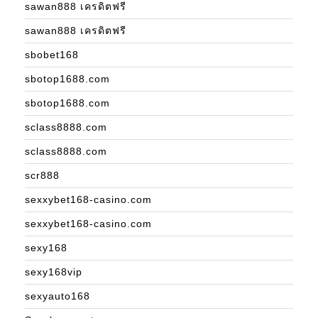
sawan888 เครดิตฟรี
sawan888 เครดิตฟรี
sbobet168
sbotop1688.com
sbotop1688.com
sclass8888.com
sclass8888.com
scr888
sexxybet168-casino.com
sexxybet168-casino.com
sexy168
sexy168vip
sexyauto168