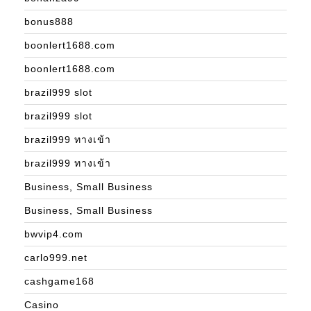
bonus888
boonlert1688.com
boonlert1688.com
brazil999 slot
brazil999 slot
brazil999 ทางเข้า
brazil999 ทางเข้า
Business, Small Business
Business, Small Business
bwvip4.com
carlo999.net
cashgame168
Casino