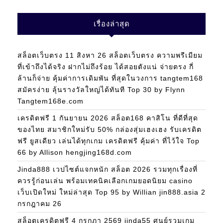
ส่ง
เรื่องล่าสุด
ถึง
บ้าน
สล็อตเว็บตรง 11 สิงหา 26 สล็อตเว็บตรง ความพรีเมียม
เช่น
ที่เข้าถึงได้จริง ฝากไม่ถึงร้อย ได้สอยตังแน่ จ่ายตรง กี่
เสื้อ
ล้านก็จ่าย คุ้มค่าการเดิมพัน ที่สุดในวงการ tangtem168
แจ็ก
สมัครง่าย ลุ้นรางวัลใหญ่ได้ทันที Top 30 by Flynn
เก็ต
Tangtem168e.com
แก้ว
เครดิตฟรี 1 กันยายน 2026 สล็อต168 คาสิโน ที่ดีที่สุด
ของไทย สมาชิกใหม่รับ 50% กล่องสุ่มเฮงเฮง รับเครดิต
น้ำ
ฟรี ยูสเดียว เล่นได้ทุกเกม เครดิตฟรี คุ้มค่า ที่ไว้ใจ Top
หรือ
66 by Allison hengjing168d.com
สินค้า
Jinda888 เวปไซต์แจกหนัก สล็อต 2026 รวมทุกเรื่องที่
พรีเมียม
ควรรู้ก่อนเล่น พร้อมเทคนิคเลือกเกมยอดนิยม casino
จะ
เว็บเปิดใหม่ ใหม่ล่าสุด Top 95 by Willian jin888.asia 2
กรกฎาคม 26
มีหน้า
สล็อตเครดิตฟรี 4 กรกฎา 2569 jinda55 ศูนย์รวมเกม