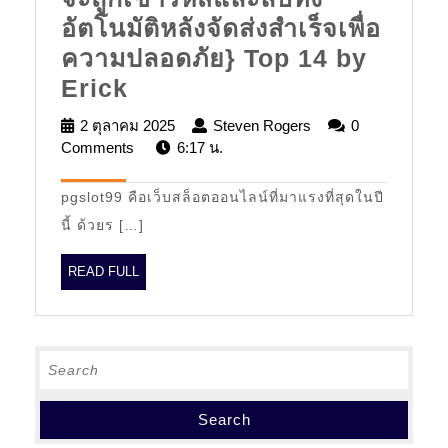
อัตโนมัติหลังจัดส่งสำเร็จเพื่อ
ความปลอดภัย} Top 14 by
pgslot99
Erick
เครดิต
2 ตุลาคม 2025
2
Steven Rogers
Steven
0
ฟรี
Comments
6:17 น.
ตุลาคม
Rogers
2025
26
pgslot99 คือเว็บสล็อตออนไลน์ที่มาแรงที่สุดในปี
May
นี้ ด้วยร […]
pgslot99
สมัคร
READ
READ FULL
{กิจกรรม
FULL
แจก
ของ
Search
รางวัล
for:
แบบ
จัด