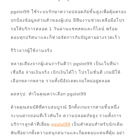
pgslot99 ใช้ระบบรักษาความปลอดภัยขั้นสูงเพื่อคุ้มครอง
ปกป้องข้อมูลส่วนตัวของผู้เล่น มีทีมงานช่วยเหลือมือโปร
รอให้บริการตลอด 1 วันผ่านแชทสดและก็ไลน์ พร้อม
ตอบทุกปริศนาและก็ช่วยจัดการกับปัญหาอย่างรวดเร็ว
รีวิวจากผู้ใช้งานจริง
หลายเสียงจากผู้เล่นการันตีว่า pgslot99 เป็นเว็บที่น่า
เชื่อถือ จ่ายเงินจริง เบิกเงินได้ไว โปรโมชั่นดี เกมมีให้
เลือกหลากหลาย รวมทั้งมีอัปเดตเกมใหม่อยู่ตลอด
ผลสรุป: ทำไมคุณควรเลือก pgslot99
ด้วยคุณสมบัติที่ครบสมบูรณ์ อีกทั้งเกมจากค่ายชั้นหนึ่ง
ระบบฝากถอนที่เร็วทันใจ ความปลอดภัยสูง รวมทั้งการ
บริการลูกค้าที่เยี่ยม
pgslot99
เป็นคำตอบสำหรับนักเดิม
พันที่อยากทั้งความสนุกสนานและก็ผลตอบแทนที่คุ้ม อย่า