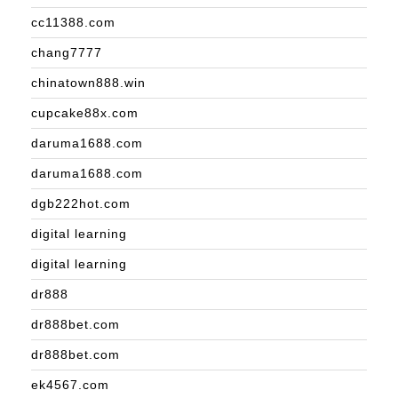
cc11388.com
chang7777
chinatown888.win
cupcake88x.com
daruma1688.com
daruma1688.com
dgb222hot.com
digital learning
digital learning
dr888
dr888bet.com
dr888bet.com
ek4567.com