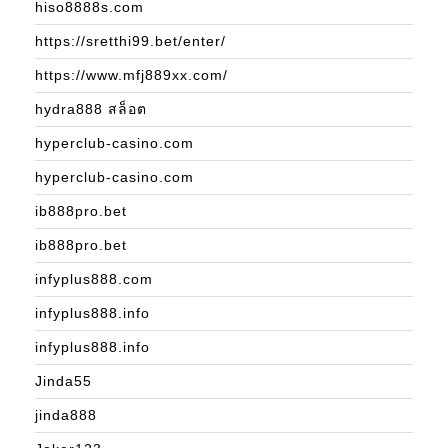
hiso8888s.com
https://sretthi99.bet/enter/
https://www.mfj889xx.com/
hydra888 สล็อต
hyperclub-casino.com
hyperclub-casino.com
ib888pro.bet
ib888pro.bet
infyplus888.com
infyplus888.info
infyplus888.info
Jinda55
jinda888