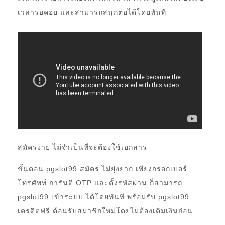
เวลารอคอย และสามารถสนุกต่อได้โดยทันที
สมัครง่าย ไม่จำเป็นที่จะต้องใช้เอกสาร
ขั้นตอน pgslot99 สมัคร ไม่ยุ่งยาก เพียงกรอกเบอร์
โทรศัพท์ การันตี OTP และตั้งรหัสผ่าน ก็สามารถ
pgslot99 เข้าระบบ ได้โดยทันที พร้อมรับ pgslot99
เครดิตฟรี ต้อนรับสมาชิกใหม่โดยไม่ต้องเติมเงินก่อน