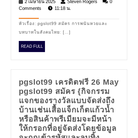
2 เมษายน 2025
2
Steven Rogers
Steven
0
On
Comments
11:18 น.
เมษายน
Rogers
2025
Pgslot99
หัวเรื่อง: pgslot99 สมัคร การพนันหวยและ
เครดิต
บทบาทในสังคมไทย: […]
ฟรี
READ
READ FULL
FULL
pgslot99 เครดิตฟรี 26 May
pgslot99 สมัคร {กิจกรรม
แจกของรางวัลแบบจัดส่งถึง
บ้านเช่นเสื้อแจ็กเก็ตแก้วน้ำ
หรือสินค้าพรีเมียมจะมีหน้า
ให้กรอกที่อยู่จัดส่งโดยข้อมูล
จะถูกเข้ารหัสและลบทิ้ง