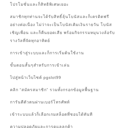
โปรโมชั่นและก็สิทธิพิเศษเยอะ
สมาชิกทุกท่านจะได้รับสิทธิ์ลุ้นโบนัสและก็เครดิตฟรี
อย่างต่อเนื่อง ไม่ว่าจะเป็นโบนัสเติมเงินรายวัน โบนัส
เชิญเพื่อน และก็คืนยอดเสีย พร้อมกิจกรรมหมุนวงล้อรับ
รางวัลที่จัดทุกอาทิตย์
การเข้าสู่ระบบและก็การเริ่มต้นใช้งาน
ขั้นตอนสั้นๆสำหรับการเข้าเล่น
ไปสู่หน้าเว็บไซต์ pgslot99
คลิก “สมัครสมาชิก” รวมทั้งกรอกข้อมูลพื้นฐาน
การันตีตัวตนผ่านเบอร์โทรศัพท์
เข้าระบบแล้วก็เลือกเกมสล็อตที่ชอบได้ทันที
ความปลอดภัยและการดูแลลูกค้า