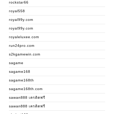
rockstar66
royal558
royal99y.com
royal99y.com
royaleluxee.com
run24pro.com
s2kgamewin.com
sagame
sagame168
sagame168th
sagame168th.com
sawan888 เครดิตฟรี
sawan888 เครดิตฟรี