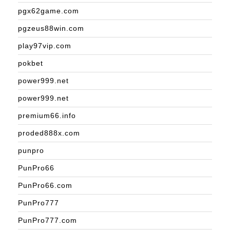
pgx62game.com
pgzeus88win.com
play97vip.com
pokbet
power999.net
power999.net
premium66.info
proded888x.com
punpro
PunPro66
PunPro66.com
PunPro777
PunPro777.com