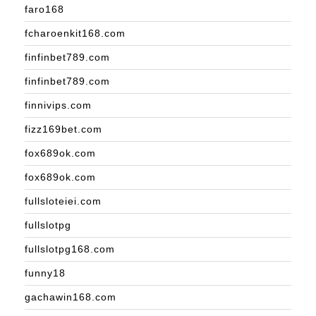
faro168
fcharoenkit168.com
finfinbet789.com
finfinbet789.com
finnivips.com
fizz169bet.com
fox689ok.com
fox689ok.com
fullsloteiei.com
fullslotpg
fullslotpg168.com
funny18
gachawin168.com