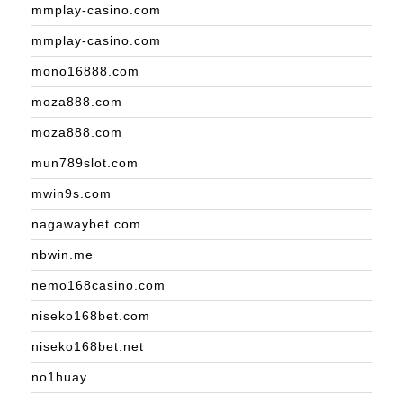
mmplay-casino.com
mmplay-casino.com
mono16888.com
moza888.com
moza888.com
mun789slot.com
mwin9s.com
nagawaybet.com
nbwin.me
nemo168casino.com
niseko168bet.com
niseko168bet.net
no1huay