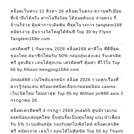
สล็อตเว็บตรง 11 สิงหา 26 สล็อตเว็บตรง ความพรีเมียม
ที่เข้าถึงได้จริง ฝากไม่ถึงร้อย ได้สอยตังแน่ จ่ายตรง กี่
ล้านก็จ่าย คุ้มค่าการเดิมพัน ที่สุดในวงการ tangtem168
สมัครง่าย ลุ้นรางวัลใหญ่ได้ทันที Top 30 by Flynn
Tangtem168e.com
เครดิตฟรี 1 กันยายน 2026 สล็อต168 คาสิโน ที่ดีที่สุด
ของไทย สมาชิกใหม่รับ 50% กล่องสุ่มเฮงเฮง รับเครดิต
ฟรี ยูสเดียว เล่นได้ทุกเกม เครดิตฟรี คุ้มค่า ที่ไว้ใจ Top
66 by Allison hengjing168d.com
Jinda888 เวปไซต์แจกหนัก สล็อต 2026 รวมทุกเรื่องที่
ควรรู้ก่อนเล่น พร้อมเทคนิคเลือกเกมยอดนิยม casino
เว็บเปิดใหม่ ใหม่ล่าสุด Top 95 by Willian jin888.asia 2
กรกฎาคม 26
สล็อตเครดิตฟรี 4 กรกฎา 2569 jinda55 ศูนย์รวมเกม
ยอดนิยมแห่งยุคใหม่ ปั้นทุนจิ๋มเป็นทุนใหญ่ แนะนำเพื่อน
รับ 5% ระบบทันสมัย รองรับทุกไลฟ์สไตล์ สล็อตเครดิต
ฟรี สมัครง่าย เล่นไว ถอนได้ไม่ติดขัด Top 56 by Thanh