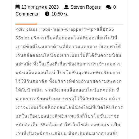
เว็บ
13 กรกฎาคม 2023
13
Steven Rogers
Steven
0
สล็อต
Comments
10:50 น.
กรกฎาคม
Rogers
2023
เกม
<div class="pbs-main-wrapper"><p>สล็อต55
สล็อต
55slot บริการเว็บสล็อตออนไลน์ที่ยอดเยี่ยมในปีนี้
ฟรี
เรามีข้อดีในหลายด้านที่มีความแตกต่าง ก็เลยทำให้
สล็อต
เว็บสล็อตออนไลน์ของเราเป็นเว็บที่ได้รับความนิยม
ยอด
อย่างยิ่ง ทั้งในเรื่องที่เกี่ยวข้องกับการนำเข้าเกมการ
นิยม
พนันสล็อตออนไลน์ โปรโมชั่นสุดพิเศษที่เตรียมการ
slot
ไว้ให้กับสมาชิก ทั้งบริการที่ช่วยอำนวยความสะดวก
Top
ให้กับนักพนัน รวมถึงเกมสล็อตออนไลน์แตกหนัก ที่
42
พวกเราเตรียมพร้อมมาบรรจุไว้ให้กับนักพนัน แม้ว่า
by
เราจะเป็นเว็บสล็อตออนไลน์น้องใหม่ที่เปิดให้บริการ
Brand
แต่ในเรื่องของประสิทธิภาพแล้วก็โปรโมชั่นเราจัด
jinda
หนักจัดเต็ม 55สล็อต ทำให้เว็บไซต์ของพวกเราเป็น
31
เว็บที่เริ่มจะมีกระแสนิยม มีนักเดิมพันมากต่างหลั่ง