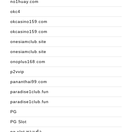
no1huay.com
okc4
okcasino159.com
okcasino159.com
onesiamclub.site
onesiamclub.site
onoplus168.com
p2vvip
pananthai99.com
paradise1club.fun
paradise1club.fun
PG
PG Slot
pg slot ทางเข้า