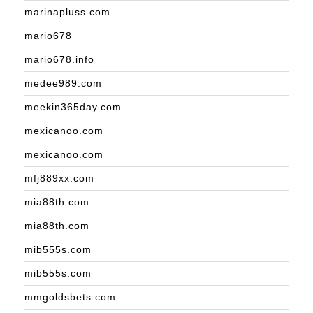
marinapluss.com
mario678
mario678.info
medee989.com
meekin365day.com
mexicanoo.com
mexicanoo.com
mfj889xx.com
mia88th.com
mia88th.com
mib555s.com
mib555s.com
mmgoldsbets.com