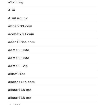
a9a9.org
ABA
ABAGroup2
abbet789.com
acebet789.com
aden168ss.com
adm789.info
adm789.info
adm789.vip
allbet24hr
allone745s.com
allstar168.me
allstar168.me