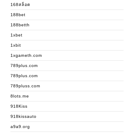
168สล็อต
188bet
188betth
1xbet
1xbit
1xgameth.com
789plus.com
789plus.com
789pluss.com
8lots.me
918Kiss
918kissauto
a9a9.org