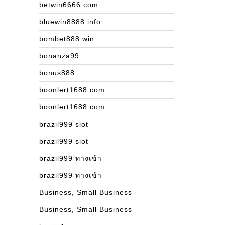
betwin6666.com
bluewin8888.info
bombet888.win
bonanza99
bonus888
boonlert1688.com
boonlert1688.com
brazil999 slot
brazil999 slot
brazil999 ทางเข้า
brazil999 ทางเข้า
Business, Small Business
Business, Small Business