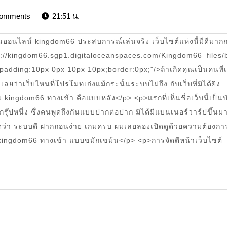
Comments
21:51 น.
อนไลน์ kingdom66 ประสบการณ์เล่นจริง เว็บไซต์แห่งนี้มีดีมากกว
s://kingdom66.sgp1.digitaloceanspaces.com/Kingdom66_files/
;padding:10px 0px 10px 10px;border:0px;"/>ถ้าเกิดคุณเป็นคนที่
เว็บไหนที่โปรโมทเก่งแม้กระนั้นระบบไม่ถึง กับเว็บที่มิได้ยิง
ingdom66 ทางเข้า คือแบบหลัง</p> <p>แรกที่เห็นชื่อเว็บนี้เป็นบ
๊ปหนึ่ง ซึ่งคนพูดถึงกันแบบปากต่อปาก มิได้มีแบนเนอร์วาร์ปขึ้นม
พูดว่า ระบบดี ฝากถอนง่าย เกมครบ ผมเลยลองเปิดดูด้วยความต้องกา
ัก kingdom66 ทางเข้า แบบขมักเขม้น</p> <p>การจัดตีหน้าเว็บไซต์