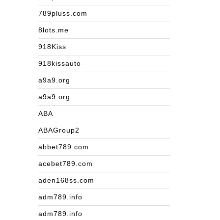
789pluss.com
8lots.me
918Kiss
918kissauto
a9a9.org
a9a9.org
ABA
ABAGroup2
abbet789.com
acebet789.com
aden168ss.com
adm789.info
adm789.info