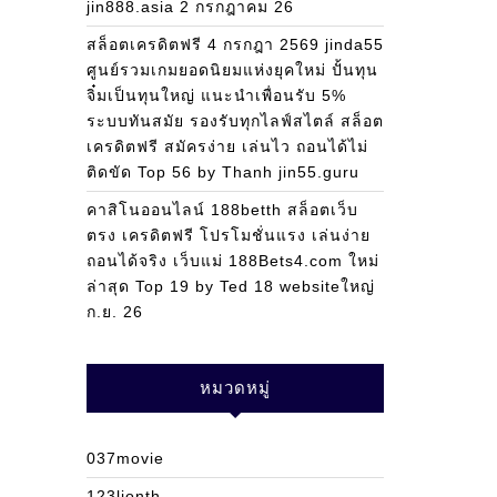
jin888.asia 2 กรกฎาคม 26
สล็อตเครดิตฟรี 4 กรกฎา 2569 jinda55
ศูนย์รวมเกมยอดนิยมแห่งยุคใหม่ ปั้นทุน
จิ๋มเป็นทุนใหญ่ แนะนำเพื่อนรับ 5%
ระบบทันสมัย รองรับทุกไลฟ์สไตล์ สล็อต
เครดิตฟรี สมัครง่าย เล่นไว ถอนได้ไม่
ติดขัด Top 56 by Thanh jin55.guru
คาสิโนออนไลน์ 188betth สล็อตเว็บ
ตรง เครดิตฟรี โปรโมชั่นแรง เล่นง่าย
ถอนได้จริง เว็บแม่ 188Bets4.com ใหม่
ล่าสุด Top 19 by Ted 18 websiteใหญ่
ก.ย. 26
หมวดหมู่
037movie
123lionth