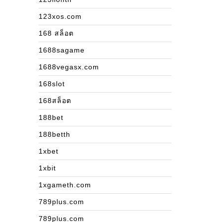
123xos.com
168 สล็อต
1688sagame
1688vegasx.com
168slot
168สล็อต
188bet
188betth
1xbet
1xbit
1xgameth.com
789plus.com
789plus.com