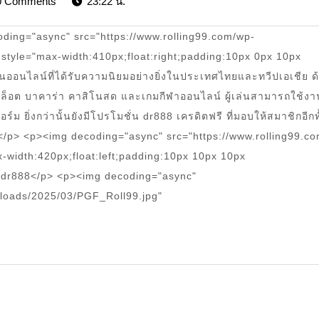
n
0 Comments
23:22 น.
สู่
s
ระบบ
ding="async" src="https://www.rolling99.com/wp-
16
tyle="max-width:410px;float:right;padding:10px 0px 10px
Decemb
โนออนไลน์ที่ได้รับความนิยมอย่างยิ่งในประเทศไทยและทวีปเอเชีย ด
มสล็อต บาคาร่า คาสิโนสด และเกมกีฬาออนไลน์ ผู้เล่นสามารถใช้งา
dr888
์ม ยิ่งกว่านั้นยังมีโปรโมชั่น dr888 เครดิตฟรี ที่มอบให้สมาชิกอีกทั
เครดิต
ี่สุด</p> <p><img decoding="async" src="https://www.rolling99.c
ฟรี
-width:420px;float:left;padding:10px 10px 10px
ราย
ก dr888</p> <p><img decoding="async"
ละเอียด
ploads/2025/03/PGF_Roll99.jpg"
ใส่
มา
ดี
เพลิน
ต่อ
เนื่อง