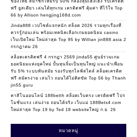
ของไทย สมาชิกใหม่รับ 50% กล่องสุ่มเฮงเฮง รับเครดิต
ทั้ง
ฟรี ยูสเดียว เล่นได้ทุกเกม เครดิตฟรี คุ้มค่า ที่ไว้ใจ Top
วัน}
66 by Allison hengjing168d.com
{คา
Jinda888 เวปไซต์แจกหนัก สล็อต 2026 รวมทุกเรื่องที่
สิ
ควรรู้ก่อนเล่น พร้อมเทคนิคเลือกเกมยอดนิยม casino
เว็บเปิดใหม่ ใหม่ล่าสุด Top 95 by Willian jin888.asia 2
โน
กรกฎาคม 26
สด
สล็อตเครดิตฟรี 4 กรกฎา 2569 jinda55 ศูนย์รวมเกม
แทง
ยอดนิยมแห่งยุคใหม่ ปั้นทุนจิ๋มเป็นทุนใหญ่ แนะนำเพื่อน
ได้
รับ 5% ระบบทันสมัย รองรับทุกไลฟ์สไตล์ สล็อตเครดิต
ตลอด
ฟรี สมัครง่าย เล่นไว ถอนได้ไม่ติดขัด Top 56 by Thanh
jin55.guru
เวลา}
คาสิโนออนไลน์ 188betth สล็อตเว็บตรง เครดิตฟรี โปร
{ไม่มี
โมชั่นแรง เล่นง่าย ถอนได้จริง เว็บแม่ 188Bets4.com
สะดุด
ใหม่ล่าสุด Top 19 by Ted 18 websiteใหญ่ ก.ย. 26
ไม่มี
หลุด}
หมวดหมู่
{จ่าย