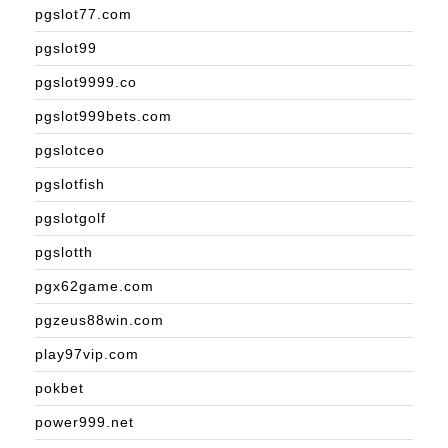
pgslot77.com
pgslot99
pgslot9999.co
pgslot999bets.com
pgslotceo
pgslotfish
pgslotgolf
pgslotth
pgx62game.com
pgzeus88win.com
play97vip.com
pokbet
power999.net