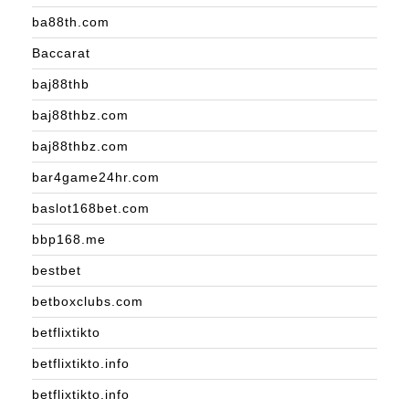
ba88th.com
Baccarat
baj88thb
baj88thbz.com
baj88thbz.com
bar4game24hr.com
baslot168bet.com
bbp168.me
bestbet
betboxclubs.com
betflixtikto
betflixtikto.info
betflixtikto.info