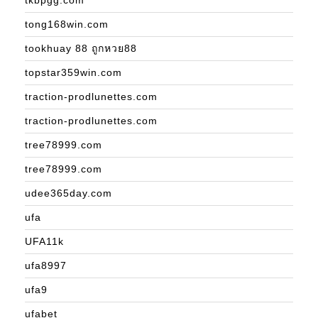
tong168win.com
tookhuay 88 ถูกหวย88
topstar359win.com
traction-prodlunettes.com
traction-prodlunettes.com
tree78999.com
tree78999.com
udee365day.com
ufa
UFA11k
ufa8997
ufa9
ufabet