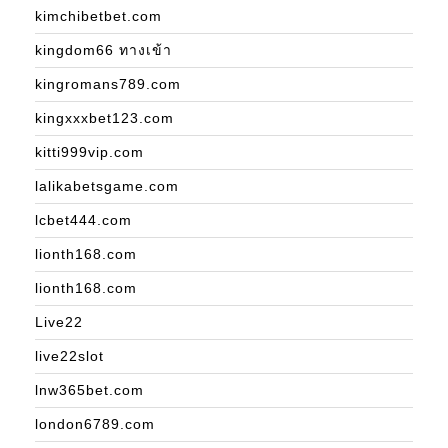
kimchibetbet.com
kingdom66 ทางเข้า
kingromans789.com
kingxxxbet123.com
kitti999vip.com
lalikabetsgame.com
lcbet444.com
lionth168.com
lionth168.com
Live22
live22slot
lnw365bet.com
london6789.com