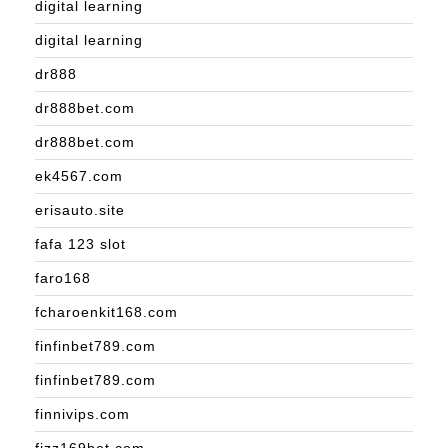
digital learning
digital learning
dr888
dr888bet.com
dr888bet.com
ek4567.com
erisauto.site
fafa 123 slot
faro168
fcharoenkit168.com
finfinbet789.com
finfinbet789.com
finnivips.com
fizz169bet.com