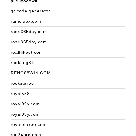
pussy888win
qr code generator
ramclubx.com
rasri365day.com
rasri365day.com
realflikbet.com
redkong89
RENO88WIN.COM
rockstar66
royal558
royal99y.com
royal99y.com
royaleluxee.com
run24pro.com