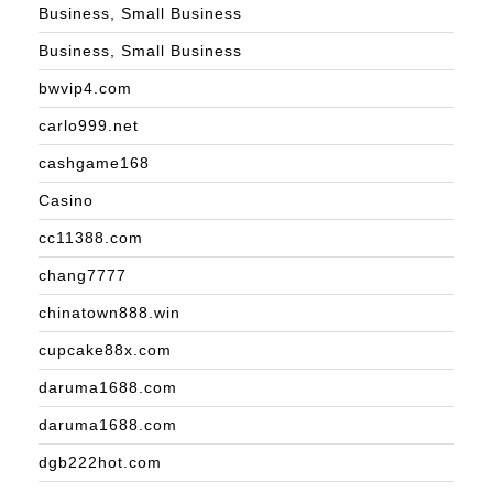
Business, Small Business
Business, Small Business
bwvip4.com
carlo999.net
cashgame168
Casino
cc11388.com
chang7777
chinatown888.win
cupcake88x.com
daruma1688.com
daruma1688.com
dgb222hot.com