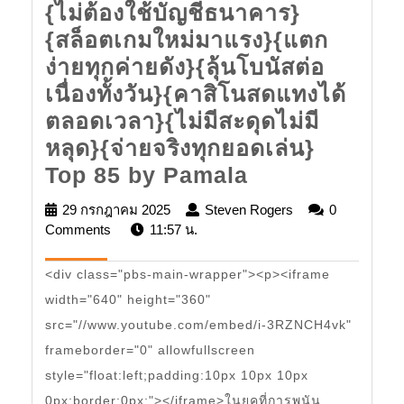
{ไม่ต้องใช้บัญชีธนาคาร}
{สล็อตเกมใหม่มาแรง}{แตก
ง่ายทุกค่ายดัง}{ลุ้นโบนัสต่อ
เนื่องทั้งวัน}{คาสิโนสดแทงได้
ตลอดเวลา}{ไม่มีสะดุดไม่มี
หลุด}{จ่ายจริงทุกยอดเล่น}
betwin666
Top 85 by Pamala
เครดิต
29 กรกฎาคม 2025
29
Steven Rogers
Steven
0
ฟรี
Comments
11:57 น.
กรกฎาคม
Rogers
2025
17
<div class="pbs-main-wrapper"><p><iframe
กันยายน
width="640" height="360"
betwin666
src="//www.youtube.com/embed/i-3RZNCH4vk"
เข้า
frameborder="0" allowfullscreen
สู่
style="float:left;padding:10px 10px 10px
ระบบ
0px;border:0px;"></iframe>ในยุคที่การพนัน