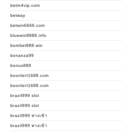
betm4vip.com
betway
betwin6666.com
bluewin8888.info
bombet888.win
bonanza99
bonus888
boonlert1688.com
boonlert1688.com
brazil999 slot
brazil999 slot
brazil999 ทางเข้า
brazil999 ทางเข้า