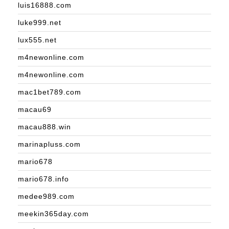
luis16888.com
luke999.net
lux555.net
m4newonline.com
m4newonline.com
mac1bet789.com
macau69
macau888.win
marinapluss.com
mario678
mario678.info
medee989.com
meekin365day.com