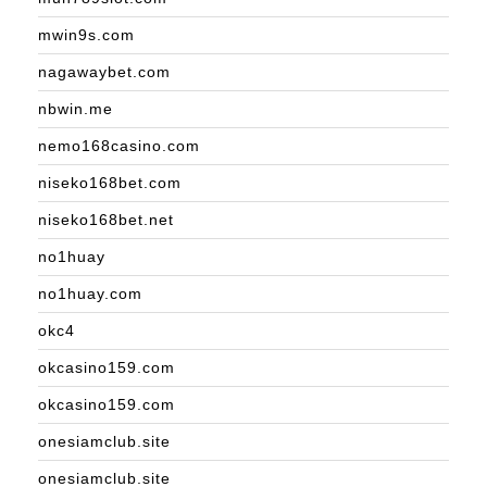
mwin9s.com
nagawaybet.com
nbwin.me
nemo168casino.com
niseko168bet.com
niseko168bet.net
no1huay
no1huay.com
okc4
okcasino159.com
okcasino159.com
onesiamclub.site
onesiamclub.site