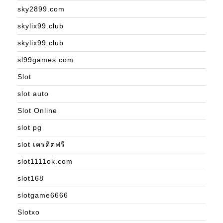
sky2899.com
skylix99.club
skylix99.club
sl99games.com
Slot
slot auto
Slot Online
slot pg
slot เครดิตฟรี
slot1111ok.com
slot168
slotgame6666
Slotxo