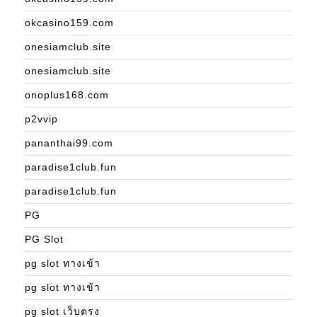
okcasino159.com
onesiamclub.site
onesiamclub.site
onoplus168.com
p2vvip
pananthai99.com
paradise1club.fun
paradise1club.fun
PG
PG Slot
pg slot ทางเข้า
pg slot ทางเข้า
pg slot เว็บตรง