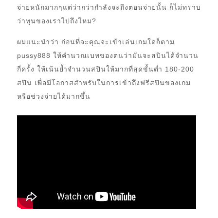
จ่ายหนักมากๆแต่ว่ากว่ากำลังจะถึงตอนจ่ายนั้น ก็ไม่ทราบ
ว่าทุนของเราไปถึงไหม?
ผมแนะนำว่า ก่อนที่จะคุณจะเข้าเล่นเกมใดก็ตาม
pussy888 ให้คำนวณเบทของตนว่ามันจะสปินได้จำนวน
กี่ครั้ง ให้เน้นย้ำจำนวนสปินให้มากที่สุดขั้นต่ำ 180-200
สปิน เพื่อมีโอกาสสำหรับในการเข้าถึงฟรีสปินของเกม
หรือช่วงจ่ายได้มากขึ้น