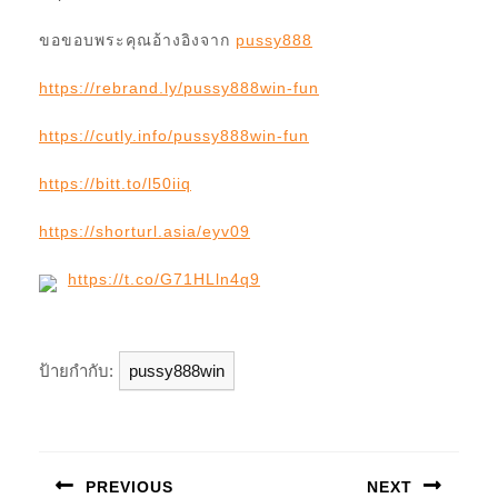
ขอขอบพระคุณอ้างอิงจาก
pussy888
https://rebrand.ly/pussy888win-fun
https://cutly.info/pussy888win-fun
https://bitt.to/l50iiq
https://shorturl.asia/eyv09
https://t.co/G71HLln4q9
ป้ายกำกับ:
pussy888win
แนะแนว
เรื่อง
PREVIOUS
NEXT