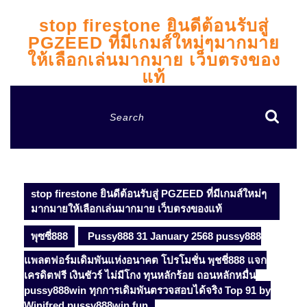
Skip
stop firestone ยินดีต้อนรับสู่
to
PGZEED ที่มีเกมส์ใหม่ๆมากมาย
content
ให้เลือกเล่นมากมาย เว็บตรงของ
แท้
Search
for:
stop firestone ยินดีต้อนรับสู่ PGZEED ที่มีเกมส์ใหม่ๆ
มากมายให้เลือกเล่นมากมาย เว็บตรงของแท้
พุซซี่888
Pussy888 31 January 2568 pussy888
แพลตฟอร์มเดิมพันแห่งอนาคต โปรโมชั่น พุชชี่888 แจก
เครดิตฟรี เงินชัวร์ ไม่มีโกง ทุนหลักร้อย ถอนหลักหมื่น
pussy888win ทุกการเดิมพันตรวจสอบได้จริง Top 91 by
Winifred pussy888win.fun