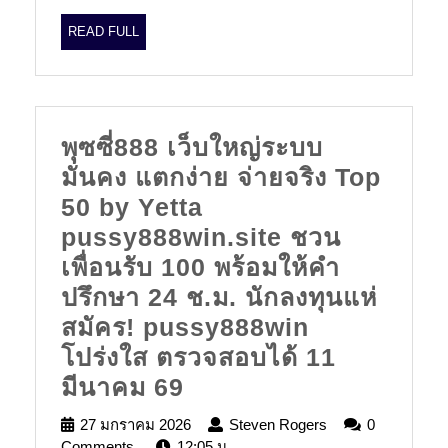
ก.ค.
READ
READ FULL
24
FULL
พนัน
เว็บ
แม่
พุซซี่888 เว็บใหญ่ระบบ
pussy888
มั่นคง แตกง่าย จ่ายจริง Top
ใหม่
50 by Yetta
ล่าสุด
pussy888win.site ชวน
Top
เพื่อนรับ 100 พร้อมให้คำ
41
ปรึกษา 24 ช.ม. นักลงทุนแห่
by
สมัคร! pussy888win
Anderson
โปร่งใส ตรวจสอบได้ 11
พุซซี่888
สล็อต888
มีนาคม 69
เว็บ
pussy888fun.
27 มกราคม 2026
27
Steven Rogers
Steven
0
ใหญ่
Comments
12:05 น.
มกราคม
Rogers