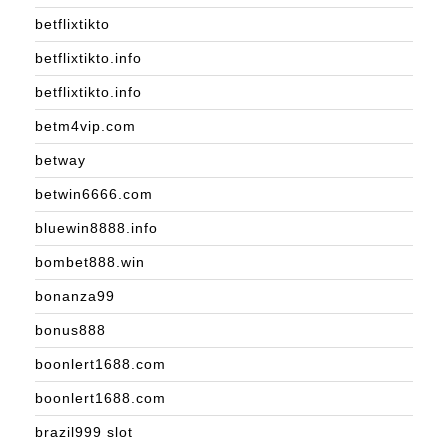
betflixtikto
betflixtikto.info
betflixtikto.info
betm4vip.com
betway
betwin6666.com
bluewin8888.info
bombet888.win
bonanza99
bonus888
boonlert1688.com
boonlert1688.com
brazil999 slot