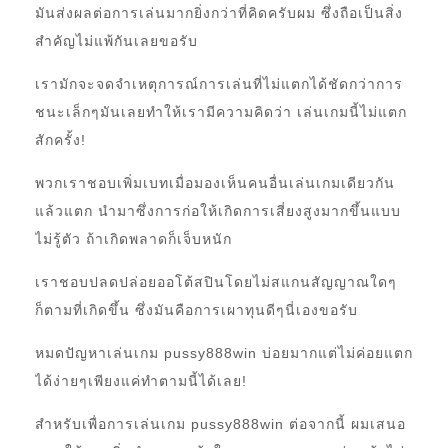
มันส่งผลต่อการเล่นมากยิ่งกว่าที่คิดครับผม ซึ่งถือเป็นสิ่ง
สำคัญไม่แพ้กันเลยขอรับ
เรามักจะจดจำเหตุการณ์การเล่นที่ไม่แตกได้ชัดกว่าการ
ชนะเล็กๆมันเลยทำให้เรามีความคิดว่า เล่นเกมนี้ไม่แตก
สักครั้ง!
พวกเราชอบเพิ่มเบทเมื่อมองเห็นคนอื่นเล่นเกมเดียวกัน
แล้วแตก นำมาซึ่งการก่อให้เกิดการเสี่ยงสูงมากขึ้นแบบ
ไม่รู้ตัว ถ้าเกิดพลาดก็เจ็บหนัก
เราชอบปลดปล่อยออโต้สปินโดยไม่สแกนสัญญาณใดๆ
ก็ตามที่เกิดขึ้น ซึ่งมันคือการเผาทุนดีๆนี่เองขอรับ
หมดปัญหาเล่นเกม pussy888win บ่อยมากแต่ไม่ค่อยแตก
ได้ง่ายๆเพียงแค่ทำตามนี้ได้เลย!
สำหรับเพื่อการเล่นเกม pussy888win ต่อจากนี้ ผมเสนอ