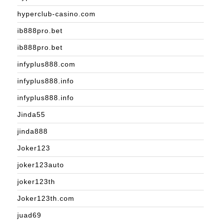
hyperclub-casino.com
ib888pro.bet
ib888pro.bet
infyplus888.com
infyplus888.info
infyplus888.info
Jinda55
jinda888
Joker123
joker123auto
joker123th
Joker123th.com
juad69