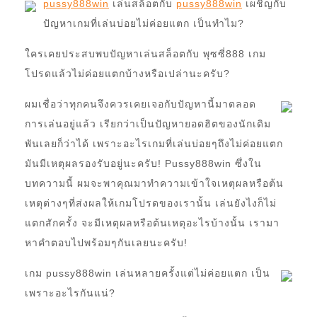
pussy888win
เล่นสล็อตกับ
pussy888win
เผชิญกับ
ปัญหาเกมที่เล่นบ่อยไม่ค่อยแตก เป็นทำไม?
ใครเคยประสบพบปัญหาเล่นสล็อตกับ พุซซี่888 เกม
โปรดแล้วไม่ค่อยแตกบ้างหรือเปล่านะครับ?
ผมเชื่อว่าทุกคนจึงควรเคยเจอกับปัญหานี้มาตลอด
การเล่นอยู่แล้ว เรียกว่าเป็นปัญหายอดฮิตของนักเดิม
พันเลยก็ว่าได้ เพราะอะไรเกมที่เล่นบ่อยๆถึงไม่ค่อยแตก
มันมีเหตุผลรองรับอยู่นะครับ! Pussy888win ซึ่งใน
บทความนี้ ผมจะพาคุณมาทำความเข้าใจเหตุผลหรือต้น
เหตุต่างๆที่ส่งผลให้เกมโปรดของเรานั้น เล่นยังไงก็ไม่
แตกสักครั้ง จะมีเหตุผลหรือต้นเหตุอะไรบ้างนั้น เรามา
หาคำตอบไปพร้อมๆกันเลยนะครับ!
เกม pussy888win เล่นหลายครั้งแต่ไม่ค่อยแตก เป็น
เพราะอะไรกันแน่?