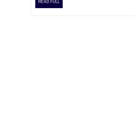
READ
READ FULL
FULL