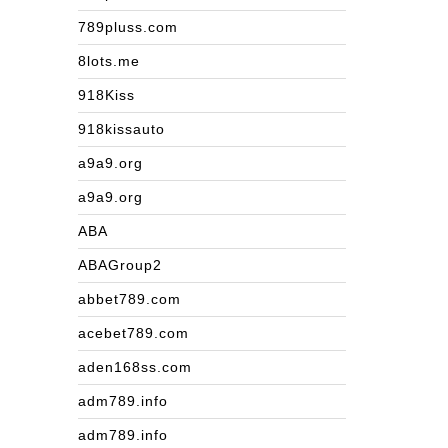
789pluss.com
8lots.me
918Kiss
918kissauto
a9a9.org
a9a9.org
ABA
ABAGroup2
abbet789.com
acebet789.com
aden168ss.com
adm789.info
adm789.info