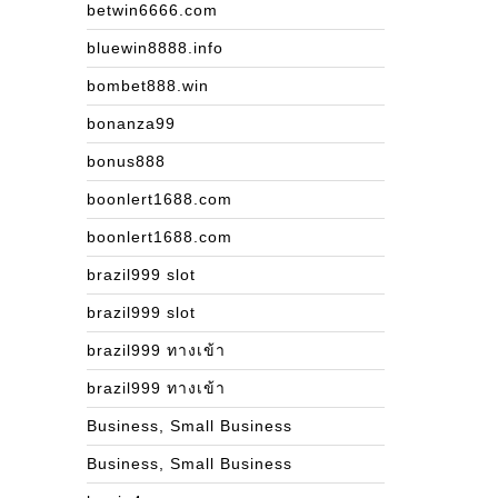
betwin6666.com
bluewin8888.info
bombet888.win
bonanza99
bonus888
boonlert1688.com
boonlert1688.com
brazil999 slot
brazil999 slot
brazil999 ทางเข้า
brazil999 ทางเข้า
Business, Small Business
Business, Small Business