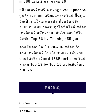
jin888.asia 2 กรกฎาคม 26
สล็อตเครดิตฟรี 4 กรกฎา 2569 jinda55
ศูนย์รวมเกมยอดนิยมแห่งยุคใหม่ ปั้นทุน
จิ๋มเป็นทุนใหญ่ แนะนำเพื่อนรับ 5%
ระบบทันสมัย รองรับทุกไลฟ์สไตล์ สล็อต
เครดิตฟรี สมัครง่าย เล่นไว ถอนได้ไม่
ติดขัด Top 56 by Thanh jin55.guru
คาสิโนออนไลน์ 188betth สล็อตเว็บ
ตรง เครดิตฟรี โปรโมชั่นแรง เล่นง่าย
ถอนได้จริง เว็บแม่ 188Bets4.com ใหม่
ล่าสุด Top 19 by Ted 18 websiteใหญ่
ก.ย. 26
หมวดหมู่
037movie
123lionth