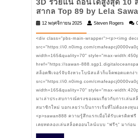
3D รวยแน่ ถอนได้สูงสุด 10
สากล Top 89 by Lela Saw
12 พฤศจิกายน 2025
12
Steven Rogers
Steve
พฤศจิกายน
Roger
2025
<div class="pbs-main-wrapper"><p><img dec
src="https://i0.n0img.com/cmafeapcj0000va
width=165&quality=70" style="max-width:450p
href="https://sawan-888.sgp1.digitaloceans
สล็อตฟีเจอร์จับจังหวะโบนัสแล้วก็แจ็คพอตแตกง
src="https://i0.n0img.com/cmafeapcj0000va
width=165&quality=70" style="max-width:420p
มาเล่าประสบการณ์ตรงของผมเกี่ยวกับการเล่นสล็อ
สมาชิกใหม่ บอกเลยว่าเป็นการเริ่มที่ไม่ต้องลงทุ
<p>sawan888 ความรู้สึกแรกเมื่อได้รับเครดิตฟรี
เคยทดลองเล่นสล็อตออนไลน์แบบ “ฟรีๆ” มาก่อน 