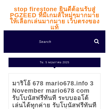
Skip
stop firestone ยินดีต้อนรับสู่
to
PGZEED ที่มีเกมส์ใหม่ๆมากมาย
content
ให้เลือกเล่นมากมาย เว็บตรงของ
แท้
Search
for:
วัน:
5 พฤษภาคม 2025
มาริโอ้ 678 mario678.info 3
November mario678 com
รับโบนัสฟรีทันที ระบบออโต้
เล่นได้ทุกค่าย รับโบนัสฟรีทันที