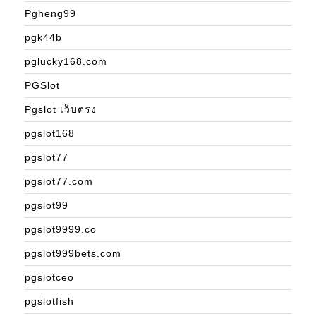
Pgheng99
pgk44b
pglucky168.com
PGSlot
Pgslot เว็บตรง
pgslot168
pgslot77
pgslot77.com
pgslot99
pgslot9999.co
pgslot999bets.com
pgslotceo
pgslotfish