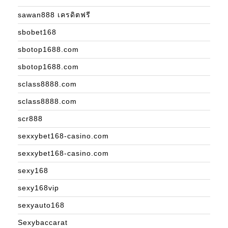
sawan888 เครดิตฟรี
sbobet168
sbotop1688.com
sbotop1688.com
sclass8888.com
sclass8888.com
scr888
sexxybet168-casino.com
sexxybet168-casino.com
sexy168
sexy168vip
sexyauto168
Sexybaccarat