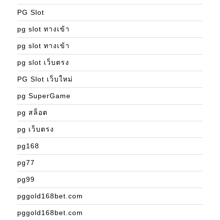
PG Slot
pg slot ทางเข้า
pg slot ทางเข้า
pg slot เว็บตรง
PG Slot เว็บใหม่
pg SuperGame
pg สล็อต
pg เว็บตรง
pg168
pg77
pg99
pggold168bet.com
pggold168bet.com