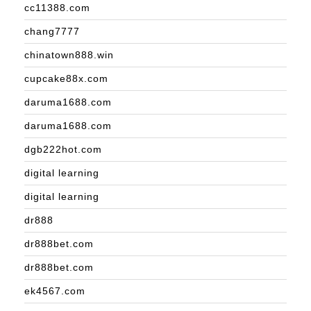
cc11388.com
chang7777
chinatown888.win
cupcake88x.com
daruma1688.com
daruma1688.com
dgb222hot.com
digital learning
digital learning
dr888
dr888bet.com
dr888bet.com
ek4567.com