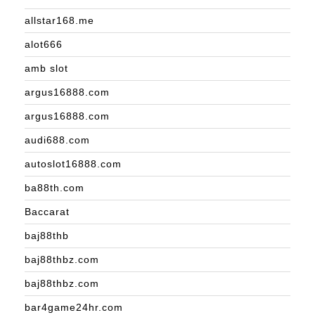
allstar168.me
alot666
amb slot
argus16888.com
argus16888.com
audi688.com
autoslot16888.com
ba88th.com
Baccarat
baj88thb
baj88thbz.com
baj88thbz.com
bar4game24hr.com