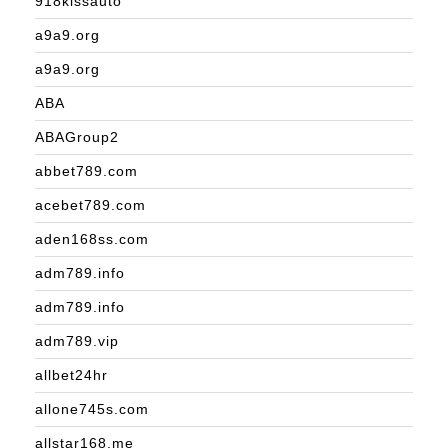
918kissauto
a9a9.org
a9a9.org
ABA
ABAGroup2
abbet789.com
acebet789.com
aden168ss.com
adm789.info
adm789.info
adm789.vip
allbet24hr
allone745s.com
allstar168.me