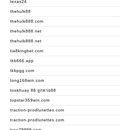
texas24
thehulk88
thehulk888.com
thehulk888.net
thehulk888.net
tia8kingbet.com
tkb666.app
tkbpgg.com
tong168win.com
tookhuay 88 ถูกหวย88
topstar359win.com
traction-prodlunettes.com
traction-prodlunettes.com
tree78999.com