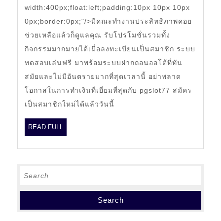
สล็อต
width:400px;float:left;padding:10px 10px 10px
ฝาก-
0px;border:0px;"/>มีคณะทำงานประสิทธิภาพคอย
ช่วยเหลือแล้วก็ดูแลคุณ รับโปรโมชั่นรวมทั้ง
ถอน
กิจกรรมมากมายได้เมื่อลงทะเบียนเป็นสมาชิก ระบบ
1วิ
ทดสอบเล่นฟรี มาพร้อมระบบฝากถอนออโต้ที่ทัน
แจก
สมัยและไม่มีอันตรายมากที่สุดเวลานี้ อย่าพลาด
เครดิต
โอกาสในการทำเงินที่เยี่ยมที่สุดกับ pgslot77 สมัคร
ฟรี
เป็นสมาชิกใหม่ได้แล้ววันนี้
ทุก
วัน
READ
READ FULL
FULL
ทาง
เข้าpg
แจก
Search
for:
โบนัส
อัน
ลิ