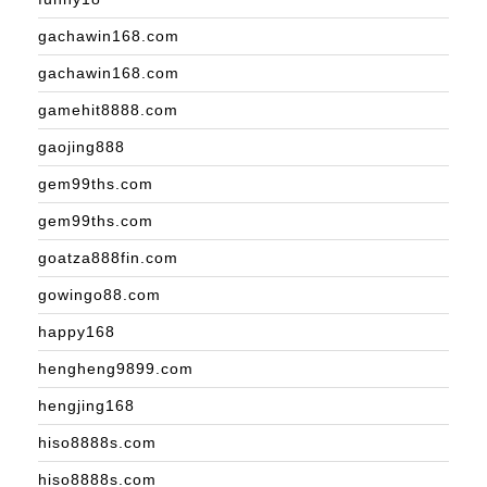
gachawin168.com
gachawin168.com
gamehit8888.com
gaojing888
gem99ths.com
gem99ths.com
goatza888fin.com
gowingo88.com
happy168
hengheng9899.com
hengjing168
hiso8888s.com
hiso8888s.com