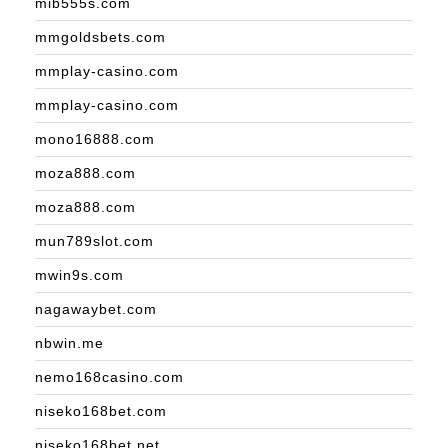
mib555s.com
mmgoldsbets.com
mmplay-casino.com
mmplay-casino.com
mono16888.com
moza888.com
moza888.com
mun789slot.com
mwin9s.com
nagawaybet.com
nbwin.me
nemo168casino.com
niseko168bet.com
niseko168bet.net