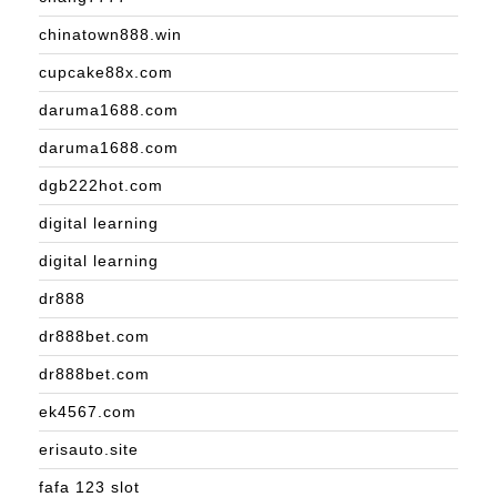
chinatown888.win
cupcake88x.com
daruma1688.com
daruma1688.com
dgb222hot.com
digital learning
digital learning
dr888
dr888bet.com
dr888bet.com
ek4567.com
erisauto.site
fafa 123 slot