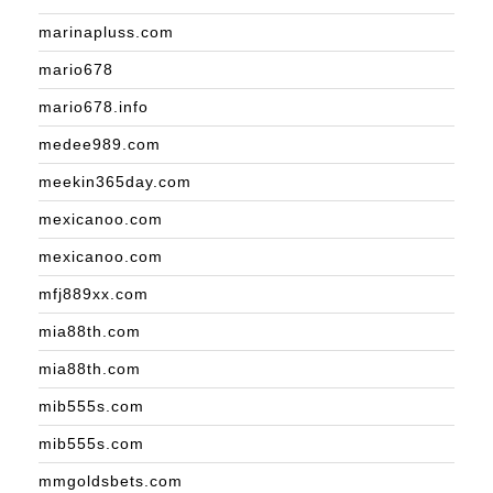
marinapluss.com
mario678
mario678.info
medee989.com
meekin365day.com
mexicanoo.com
mexicanoo.com
mfj889xx.com
mia88th.com
mia88th.com
mib555s.com
mib555s.com
mmgoldsbets.com