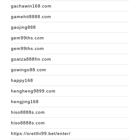
gachawin168.com
gamehit8888.com
gaojing888
gem99ths.com
gem99ths.com
goatza888fin.com
gowingo88.com
happy168
hengheng9899.com
hengjing168
hiso8888s.com
hiso8888s.com
https://sretthi99.bet/enter/