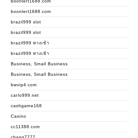
boonlert1688.com
boonlert1688.com
brazil999 slot
brazil999 slot
brazil999 ทางเข้า
brazil999 ทางเข้า
Business, Small Business
Business, Small Business
bwvip4.com
carlo999.net
cashgame168
Casino
cc11388.com
chang7777