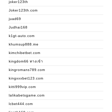
joker123th
Joker123th.com
juad69
Judhai168
k1gt-auto.com
khumsup888.me
kimchibetbet.com
kingdom66 ทางเข้า
kingromans789.com
kingxxxbet123.com
kitti999vip.com
lalikabetsgame.com
lcbet444.com