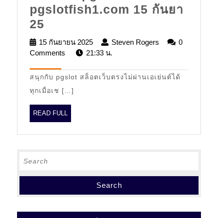
นี้!
pgslotfish1.com 15 กันยา
Pgslotfish
แนะนำ
25
เว็บไซต์
เกม
15 กันยายน 2025
15
Steven Rogers
Steven
0
ตรง
แตก
Comments
21:33 น.
กันยายน
Rogers
2025
เล่น
ง่าย
สนุกกับ pgslot สล็อตเว็บตรงไม่ผ่านเอเย่นต์ได้
สล็อต
คา
ทุกเมื่อเช […]
PGSlot
สิโน
สุด
เว็บ
READ
READ FULL
มันส์
ใหญ่
FULL
พร้อม
temmax69
โอกาส
ทดลอง
Search
ทำ
เล่น
for:
เงิน
Top
ง่ายๆ
71
casino
by