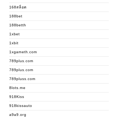
168สล็อต
188bet
188betth
1xbet
1xbit
1xgameth.com
789plus.com
789plus.com
789pluss.com
8lots.me
918Kiss
918kissauto
a9a9.org