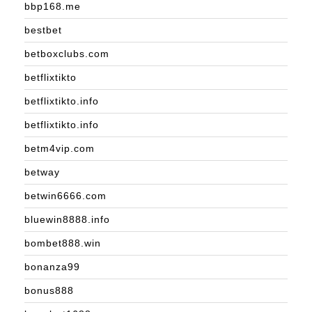
bbp168.me
bestbet
betboxclubs.com
betflixtikto
betflixtikto.info
betflixtikto.info
betm4vip.com
betway
betwin6666.com
bluewin8888.info
bombet888.win
bonanza99
bonus888