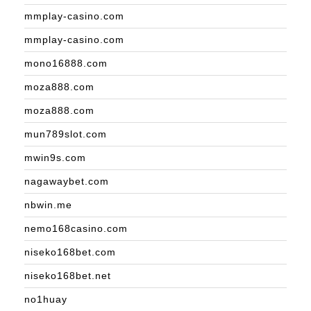
mmplay-casino.com
mmplay-casino.com
mono16888.com
moza888.com
moza888.com
mun789slot.com
mwin9s.com
nagawaybet.com
nbwin.me
nemo168casino.com
niseko168bet.com
niseko168bet.net
no1huay