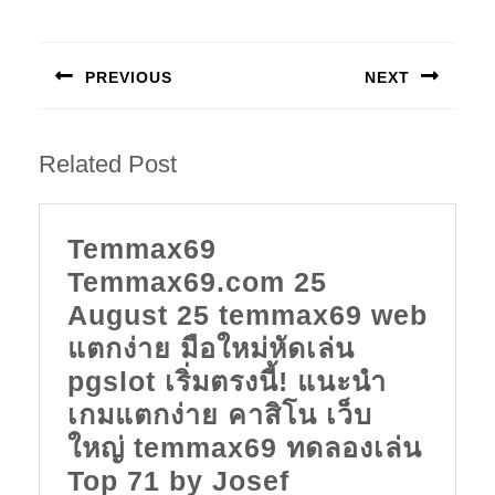
แนะแนว
เรื่อง
PREVIOUS
NEXT
Previous
Next
post:
post:
Related Post
Temmax69
Temmax69.com 25
August 25 temmax69 web
แตกง่าย มือใหม่หัดเล่น
pgslot เริ่มตรงนี้! แนะนำ
เกมแตกง่าย คาสิโน เว็บ
ใหญ่ temmax69 ทดลองเล่น
Temmax69
Top 71 by Josef