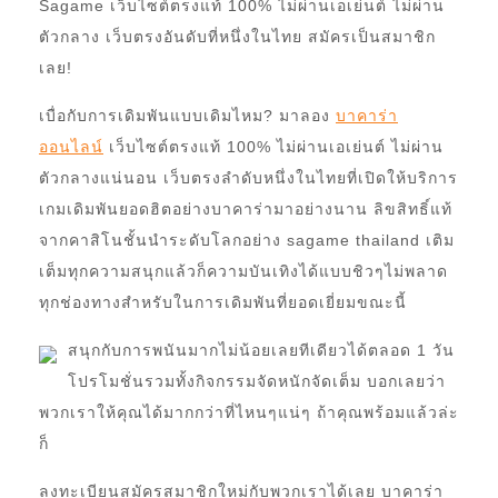
Sagame เว็บไซต์ตรงแท้ 100% ไม่ผ่านเอเย่นต์ ไม่ผ่าน
ตัวกลาง เว็บตรงอันดับที่หนึ่งในไทย สมัครเป็นสมาชิก
เลย!
เบื่อกับการเดิมพันแบบเดิมไหม? มาลอง
บาคาร่า
ออนไลน์
เว็บไซต์ตรงแท้ 100% ไม่ผ่านเอเย่นต์ ไม่ผ่าน
ตัวกลางแน่นอน เว็บตรงลำดับหนึ่งในไทยที่เปิดให้บริการ
เกมเดิมพันยอดฮิตอย่างบาคาร่ามาอย่างนาน ลิขสิทธิ์แท้
จากคาสิโนชั้นนำระดับโลกอย่าง sagame thailand เติม
เต็มทุกความสนุกแล้วก็ความบันเทิงได้แบบชิวๆไม่พลาด
ทุกช่องทางสำหรับในการเดิมพันที่ยอดเยี่ยมขณะนี้
สนุกกับการพนันมากไม่น้อยเลยทีเดียวได้ตลอด 1 วัน
โปรโมชั่นรวมทั้งกิจกรรมจัดหนักจัดเต็ม บอกเลยว่า
พวกเราให้คุณได้มากกว่าที่ไหนๆแน่ๆ ถ้าคุณพร้อมแล้วล่ะ
ก็
ลงทะเบียนสมัครสมาชิกใหม่กับพวกเราได้เลย บาคาร่า