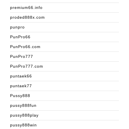
premium66.info
proded888x.com
punpro
PunPro66
PunPro66.com
PunPro777
PunPro777.com
puntaek66
puntaek77
Pussy888
pussy888fun
pussy888play
pussy888win