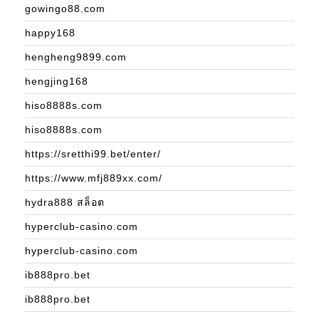
gowingo88.com
happy168
hengheng9899.com
hengjing168
hiso8888s.com
hiso8888s.com
https://sretthi99.bet/enter/
https://www.mfj889xx.com/
hydra888 สล็อต
hyperclub-casino.com
hyperclub-casino.com
ib888pro.bet
ib888pro.bet