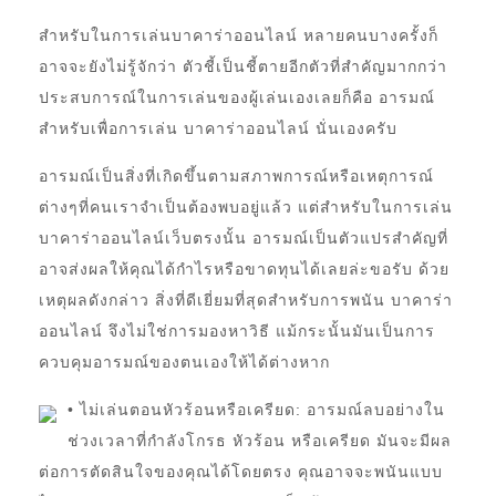
สำหรับในการเล่นบาคาร่าออนไลน์ หลายคนบางครั้งก็
อาจจะยังไม่รู้จักว่า ตัวชี้เป็นชี้ตายอีกตัวที่สำคัญมากกว่า
ประสบการณ์ในการเล่นของผู้เล่นเองเลยก็คือ อารมณ์
สำหรับเพื่อการเล่น บาคาร่าออนไลน์ นั่นเองครับ
อารมณ์เป็นสิ่งที่เกิดขึ้นตามสภาพการณ์หรือเหตุการณ์
ต่างๆที่คนเราจำเป็นต้องพบอยู่แล้ว แต่สำหรับในการเล่น
บาคาร่าออนไลน์เว็บตรงนั้น อารมณ์เป็นตัวแปรสำคัญที่
อาจส่งผลให้คุณได้กำไรหรือขาดทุนได้เลยล่ะขอรับ ด้วย
เหตุผลดังกล่าว สิ่งที่ดีเยี่ยมที่สุดสำหรับการพนัน บาคาร่า
ออนไลน์ จึงไม่ใช่การมองหาวิธี แม้กระนั้นมันเป็นการ
ควบคุมอารมณ์ของตนเองให้ได้ต่างหาก
• ไม่เล่นตอนหัวร้อนหรือเครียด: อารมณ์ลบอย่างใน
ช่วงเวลาที่กำลังโกรธ หัวร้อน หรือเครียด มันจะมีผล
ต่อการตัดสินใจของคุณได้โดยตรง คุณอาจจะพนันแบบ