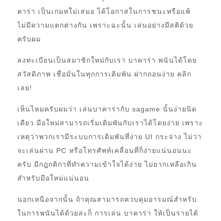
คาร่า เป็นเกมหใม่เสมอ ได้โอกาสในการชนะหรือแพ้
ไม่มีความแตกต่างกัน เพราะฉะนั้น เล่นอย่างมีสติด้วย
ครับผม
ลงทะเบียนเป็นสมาชิกใหม่กับเรา บาคาร่า พนันได้โดย
สวัสดิภาพ เชื่อมั่นในทุกการเดิมพัน ฝากถอนง่าย คลิก
เลย!
เห็นไหมครับผมว่า เล่นบาคาร่ากับ sagame นั้นง่ายนิด
เดียว มือใหม่สามารถเริ่มเดิมพันกับเราได้โดยง่าย เพราะ
เหตุว่าพวกเรามีระบบการเดิมพันที่ง่าย UI กระจ่าง ไม่ว่า
จะเล่นผ่าน PC หรือโทรศัพท์เคลื่อนที่ก็ง่ายแน่นอนนะ
ครับ มีกฎกติกาที่ทำความเข้าใจได้ง่าย ไม่ยากเหลือเกิน
สำหรับมือใหม่แน่นอน
นอกเหนือจากนั้น ถ้าคุณสามารถควบคุมอารมณ์สำหรับ
ในการพนันได้ด้วยล่ะก็ การเล่น บาคาร่า ให้เป็นรายได้