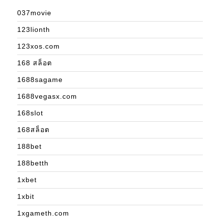
037movie
123lionth
123xos.com
168 สล็อต
1688sagame
1688vegasx.com
168slot
168สล็อต
188bet
188betth
1xbet
1xbit
1xgameth.com