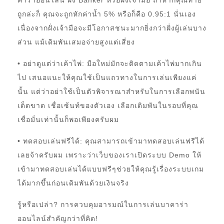
คาร่าออนไลน์ ฝั่ง Banker หรือฝั่งเจ้ามือ ถ้าหากคุณทาย
ถูกล่ะก็ คุณจะถูกหักค่าน้ำ 5% หรือก็คือ 0.95:1 นั่นเอง
เนื่องจากฝั่งเจ้ามือจะมีโอกาสชนะมากยิ่งกว่าฝั่งผู้เล่นบาง
ส่วน แม้เดิมพันเสมอจ่ายสูงแต่เสี่ยง
• อย่าดูแต่ว่าเค้าไพ่: มือใหม่มักจะติดตามเค้าไพ่มากเกิน
ไป เสนอแนะให้คุณใช้เป็นแถวทางในการเล่นเพียงแค่
นั้น แต่ว่าอย่าใช้เป็นตัวพิจารณาสำหรับในการเลือกพนัน
เด็ดขาด เชื่อเซ้นท์ของตัวเอง เลือกเดิมพันในรอบที่คุณ
เชื่อมั่นเท่านั้นก็พอเพียงครับผม
• ทดสอบเล่นฟรีได้: คุณสามารถเข้ามาทดสอบเล่นฟรีได้
เลยจ้าครับผม เพราะว่าเว็บของเราเปิดระบบ Demo ให้
เข้ามาทดสอบเล่นได้แบบฟรีๆช่วยให้คุณรู้เรื่องระบบเกม
ได้มากขึ้นก่อนเดิมพันด้วยเงินจริง
รู้หรือเปล่า? การควบคุมอารมณ์ในการเล่นบาคาร่า
ออนไลน์สำคัญกว่าที่คิด!