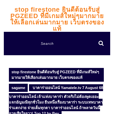
Skip
stop firestone ยินดีต้อนรับสู่
to
PGZEED ที่มีเกมส์ใหม่ๆมากมาย
content
ให้เลือกเล่นมากมาย เว็บตรงของ
แท้
Search
for:
stop firestone ยินดีต้อนรับสู่ PGZEED ที่มีเกมส์ใหม่ๆ
มากมายให้เลือกเล่นมากมาย เว็บตรงของแท้
sagame
บาคาร่าออนไลน์ Yamatele.tv 7 August 68
บาคาร่าออนไลน์ เจ้าแห่งบาคาร่า ตัวจริงไม่ต้องพูดเยอะ
แจกอัญมณีทุกชั่วโมง ยืนหนึ่งเรื่องบาคาร่า ระบบเทพบาคา
ร่าแตกง่าย จ่ายเต็มทุกตา บาคาร่าออนไลน์ ถ้าพลาดวันนี้
อาจเสียใจยาว! Top 12 by Bev