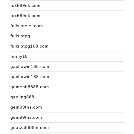
fox689ok.com
fox689ok.com
fullsloteiei.com
fullslotpg
fullslotpg168.com
funny18
gachawin168.com
gachawin168.com
gamehit8888.com
gaojing888
gem99ths.com
gem99ths.com
goatza888fin.com