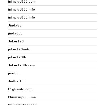
infyplus888.com
infyplus888.info
infyplus888.info
Jinda55
jinda888
Joker123
joker123auto
joker123th
Joker123th.com
juad69
Judhai168
k1gt-auto.com
khumsup888.me
kimchibetbet.com