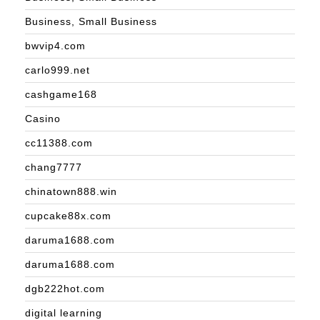
Business, Small Business
bwvip4.com
carlo999.net
cashgame168
Casino
cc11388.com
chang7777
chinatown888.win
cupcake88x.com
daruma1688.com
daruma1688.com
dgb222hot.com
digital learning