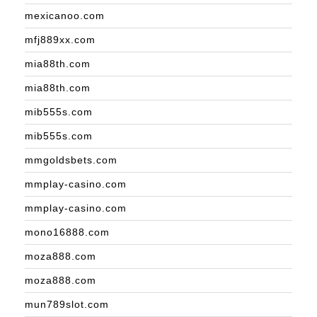
mexicanoo.com
mfj889xx.com
mia88th.com
mia88th.com
mib555s.com
mib555s.com
mmgoldsbets.com
mmplay-casino.com
mmplay-casino.com
mono16888.com
moza888.com
moza888.com
mun789slot.com