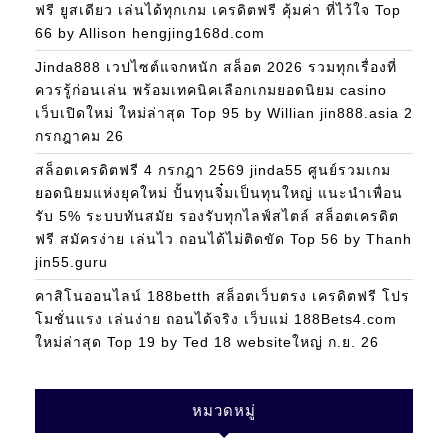
ฟรี ยูสเดียว เล่นได้ทุกเกม เครดิตฟรี คุ้มค่า ที่ไว้ใจ Top
66 by Allison hengjing168d.com
Jinda888 เวปไซต์แจกหนัก สล็อต 2026 รวมทุกเรื่องที่
ควรรู้ก่อนเล่น พร้อมเทคนิคเลือกเกมยอดนิยม casino
เว็บเปิดใหม่ ใหม่ล่าสุด Top 95 by Willian jin888.asia 2
กรกฎาคม 26
สล็อตเครดิตฟรี 4 กรกฎา 2569 jinda55 ศูนย์รวมเกม
ยอดนิยมแห่งยุคใหม่ ปั้นทุนจิ๋มเป็นทุนใหญ่ แนะนำเพื่อน
รับ 5% ระบบทันสมัย รองรับทุกไลฟ์สไตล์ สล็อตเครดิต
ฟรี สมัครง่าย เล่นไว ถอนได้ไม่ติดขัด Top 56 by Thanh
jin55.guru
คาสิโนออนไลน์ 188betth สล็อตเว็บตรง เครดิตฟรี โปร
โมชั่นแรง เล่นง่าย ถอนได้จริง เว็บแม่ 188Bets4.com
ใหม่ล่าสุด Top 19 by Ted 18 websiteใหญ่ ก.ย. 26
หมวดหมู่