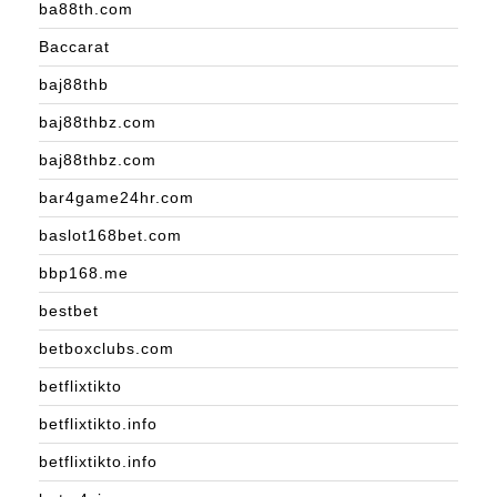
ba88th.com
Baccarat
baj88thb
baj88thbz.com
baj88thbz.com
bar4game24hr.com
baslot168bet.com
bbp168.me
bestbet
betboxclubs.com
betflixtikto
betflixtikto.info
betflixtikto.info