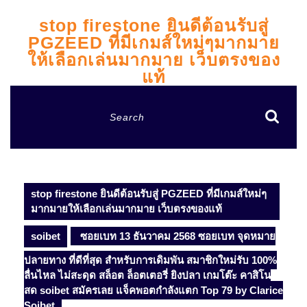
Skip
stop firestone ยินดีต้อนรับสู่
to
PGZEED ที่มีเกมส์ใหม่ๆมากมาย
content
ให้เลือกเล่นมากมาย เว็บตรงของ
แท้
Search
for:
stop firestone ยินดีต้อนรับสู่ PGZEED ที่มีเกมส์ใหม่ๆ
มากมายให้เลือกเล่นมากมาย เว็บตรงของแท้
soibet
ซอยเบท 13 ธันวาคม 2568 ซอยเบท จุดหมาย
ปลายทาง ที่ดีที่สุด สำหรับการเดิมพัน สมาชิกใหม่รับ 100%
ลื่นไหล ไม่สะดุด สล็อต ล็อตเตอรี่ ยิงปลา เกมโต๊ะ คาสิโน
สด soibet สมัครเลย แจ็คพอตกำลังแตก Top 79 by Clarice
Soibet