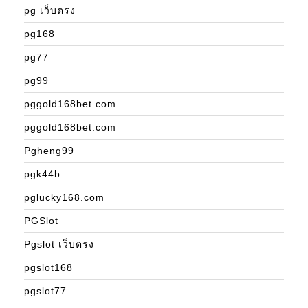
pg เว็บตรง
pg168
pg77
pg99
pggold168bet.com
pggold168bet.com
Pgheng99
pgk44b
pglucky168.com
PGSlot
Pgslot เว็บตรง
pgslot168
pgslot77