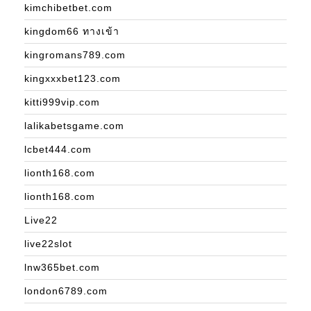
kimchibetbet.com
kingdom66 ทางเข้า
kingromans789.com
kingxxxbet123.com
kitti999vip.com
lalikabetsgame.com
lcbet444.com
lionth168.com
lionth168.com
Live22
live22slot
lnw365bet.com
london6789.com