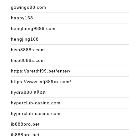
gowingo88.com
happy168
hengheng9899.com
hengjing168
hiso8888s.com
hiso8888s.com
https://sretthi99.bet/enter/
https://www.mfj889xx.com/
hydra888 สล็อต
hyperclub-casino.com
hyperclub-casino.com
ib888pro.bet
ib888pro.bet