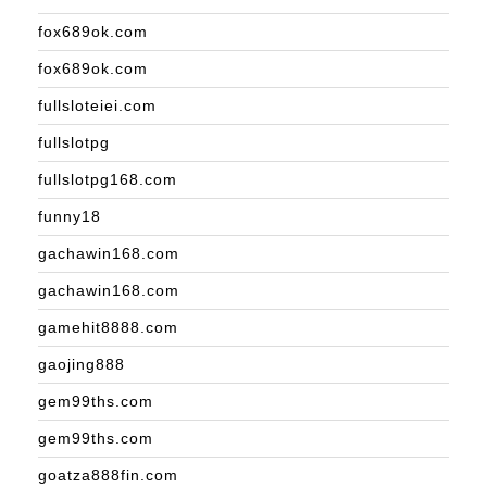
fox689ok.com
fox689ok.com
fullsloteiei.com
fullslotpg
fullslotpg168.com
funny18
gachawin168.com
gachawin168.com
gamehit8888.com
gaojing888
gem99ths.com
gem99ths.com
goatza888fin.com