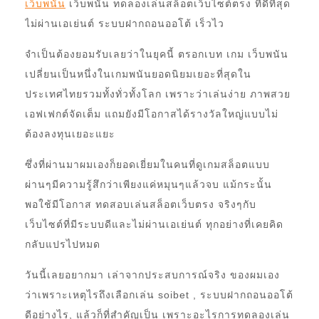
เว็บพนัน
เว็บพนัน ทดลองเล่นสล็อตเว็บไซต์ตรง ที่ดีที่สุด
ไม่ผ่านเอเย่นต์ ระบบฝากถอนออโต้ เร็วไว
จำเป็นต้องยอมรับเลยว่าในยุคนี้ ตรอกเบท เกม เว็บพนัน
เปลี่ยนเป็นหนึ่งในเกมพนันยอดนิยมเยอะที่สุดใน
ประเทศไทยรวมทั้งทั่วทั้งโลก เพราะว่าเล่นง่าย ภาพสวย
เอฟเฟกต์จัดเต็ม แถมยังมีโอกาสได้รางวัลใหญ่แบบไม่
ต้องลงทุนเยอะแยะ
ซึ่งที่ผ่านมาผมเองก็ยอดเยี่ยมในคนที่ดูเกมสล็อตแบบ
ผ่านๆมีความรู้สึกว่าเพียงแค่หมุนๆแล้วจบ แม้กระนั้น
พอใช้มีโอกาส ทดสอบเล่นสล็อตเว็บตรง จริงๆกับ
เว็บไซต์ที่มีระบบดีและไม่ผ่านเอเย่นต์ ทุกอย่างที่เคยคิด
กลับแปรไปหมด
วันนี้เลยอยากมา เล่าจากประสบการณ์จริง ของผมเอง
ว่าเพราะเหตุไรถึงเลือกเล่น soibet , ระบบฝากถอนออโต้
ดีอย่างไร, แล้วก็ที่สำคัญเป็น เพราะอะไรการทดลองเล่น