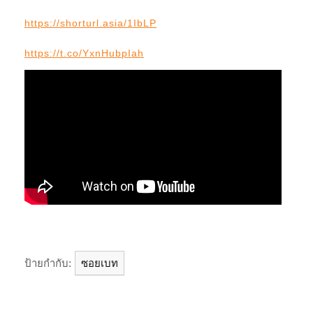
https://shorturl.asia/1IbLP
https://t.co/YxnHubpIah
ป้ายกำกับ:
ซอยเบท
แนะแนว